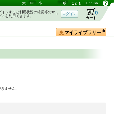
大
中
小
一般
こども
English
0
グインすると利用状況の確認等のサ
ビスを利用できます。
カート
マイライブラリー
できません。