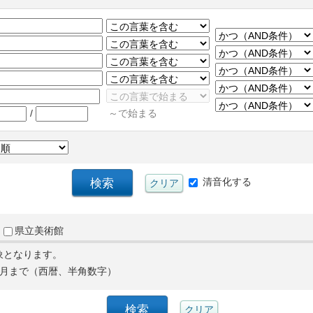
/
～で始まる
清音化する
県立美術館
象となります。
月まで（西暦、半角数字）