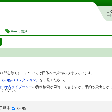
図書館 蔵書検索・予約システム
ロ
ー
テーマ資料
料
D（1部を除く））については団体への貸出のみ行っています。
、その他のコレクション』
をご覧ください。
信州考古ライブラリー
の資料検索が同時にできますが、予約や貸出しが
けください。
子媒体
その他