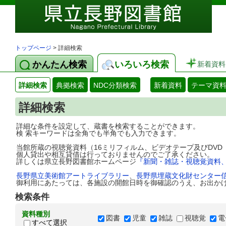
トップページ
> 詳細検索
かんたん検索
いろいろ検索
新着資料
詳細検索
典拠検索
NDC分類検索
新着資料
テーマ資
詳細検索
詳細な条件を設定して、蔵書を検索することができます。
検 索キーワードは全角でも半角でも入力できます。
当館所蔵の視聴覚資料（16ミリフィルム、ビデオテープ及びDV
個人貸出や相互貸借は行っておりませんのでご了承ください。
詳しくは県立長野図書館ホームページ
『新聞・雑誌・視聴覚資料
長野県立美術館アートライブラリー
、
長野県埋蔵文化財センター
御利用にあたっては、各施設の開館日時を御確認のうえ、お出か
検索条件
資料種別
図書
児童
雑誌
視聴覚
電
すべて選択