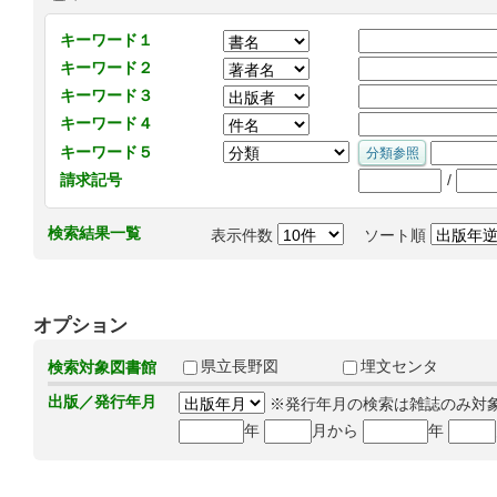
キーワード１
キーワード２
キーワード３
キーワード４
キーワード５
/
請求記号
検索結果一覧
表示件数
ソート順
オプション
県立長野図
埋文センタ
検索対象図書館
出版／発行年月
※発行年月の検索は雑誌のみ対
年
月から
年