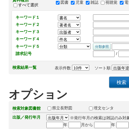
資料種別
図書
児童
雑誌
視聴覚
電
すべて選択
キーワード１
キーワード２
キーワード３
キーワード４
キーワード５
/
請求記号
検索結果一覧
表示件数
ソート順
オプション
県立長野図
埋文センタ
検索対象図書館
出版／発行年月
※発行年月の検索は雑誌のみ対
年
月から
年