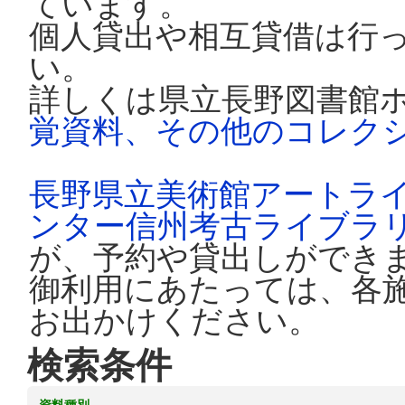
ています。
個人貸出や相互貸借は行
い。
詳しくは県立長野図書館
覚資料、その他のコレク
長野県立美術館アートラ
ンター信州考古ライブラ
が、予約や貸出しができ
御利用にあたっては、各
お出かけください。
検索条件