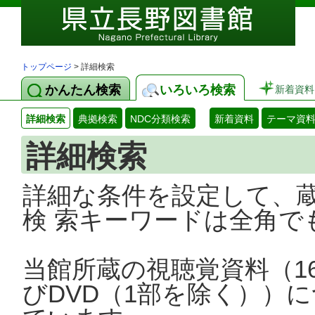
トップページ
> 詳細検索
かんたん検索
いろいろ検索
新着資料
詳細検索
典拠検索
NDC分類検索
新着資料
テーマ資
詳細検索
詳細な条件を設定して、
検 索キーワードは全角で
当館所蔵の視聴覚資料（1
びDVD（1部を除く））