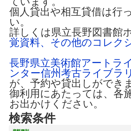
ています。
個人貸出や相互貸借は行
い。
詳しくは県立長野図書館
覚資料、その他のコレク
長野県立美術館アートラ
ンター信州考古ライブラ
が、予約や貸出しができ
御利用にあたっては、各
お出かけください。
検索条件