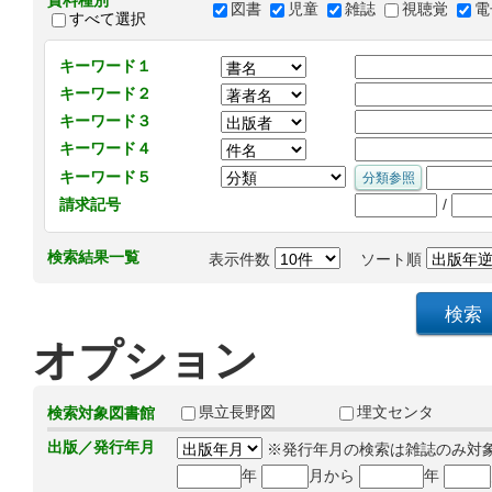
資料種別
図書
児童
雑誌
視聴覚
電
すべて選択
キーワード１
キーワード２
キーワード３
キーワード４
キーワード５
/
請求記号
検索結果一覧
表示件数
ソート順
オプション
県立長野図
埋文センタ
検索対象図書館
出版／発行年月
※発行年月の検索は雑誌のみ対
年
月から
年