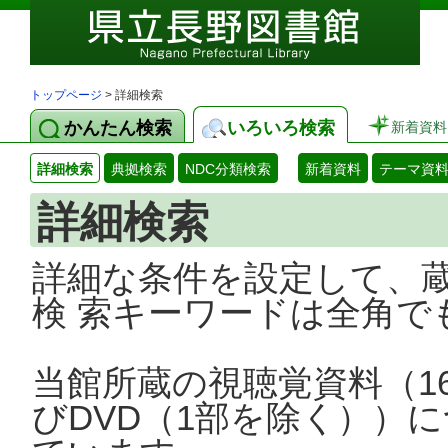
トップページ
> 詳細検索
かんたん検索
いろいろ検索
新着資料
詳細検索
典拠検索
NDC分類検索
新着資料
テーマ資
詳細検索
詳細な条件を設定して、
検 索キーワードは全角で
当館所蔵の視聴覚資料（1
びDVD（1部を除く））