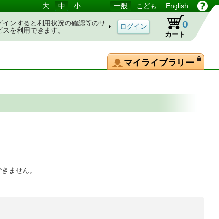
大
中
小
一般
こども
English
0
グインすると利用状況の確認等のサ
ビスを利用できます。
カート
マイライブラリー
できません。