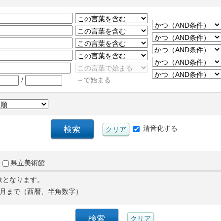
/
～で始まる
清音化する
県立美術館
象となります。
月まで（西暦、半角数字）