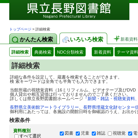
トップページ
> 詳細検索
かんたん検索
いろいろ検索
新着資料
詳細検索
典拠検索
NDC分類検索
新着資料
テーマ資
詳細検索
詳細な条件を設定して、蔵書を検索することができます。
検 索キーワードは全角でも半角でも入力できます。
当館所蔵の視聴覚資料（16ミリフィルム、ビデオテープ及びDV
個人貸出や相互貸借は行っておりませんのでご了承ください。
詳しくは県立長野図書館ホームページ
『新聞・雑誌・視聴覚資料
長野県立美術館アートライブラリー
、
長野県埋蔵文化財センター
御利用にあたっては、各施設の開館日時を御確認のうえ、お出か
検索条件
資料種別
図書
児童
雑誌
視聴覚
電
すべて選択