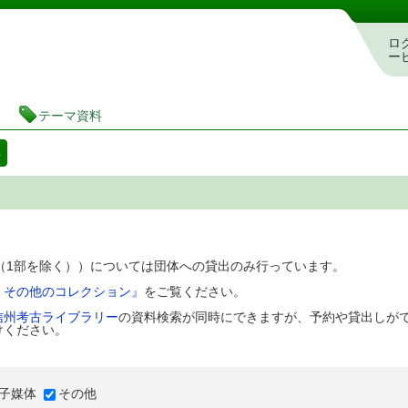
図書館 蔵書検索・予約システム
ロ
ー
テーマ資料
料
D（1部を除く））については団体への貸出のみ行っています。
、その他のコレクション』
をご覧ください。
信州考古ライブラリー
の資料検索が同時にできますが、予約や貸出しが
けください。
子媒体
その他