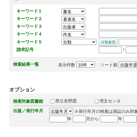
キーワード１
キーワード２
キーワード３
キーワード４
キーワード５
/
請求記号
検索結果一覧
表示件数
ソート順
オプション
県立長野図
埋文センタ
検索対象図書館
出版／発行年月
※発行年月の検索は雑誌のみ対
年
月から
年