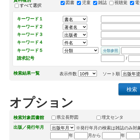
資料種別
図書
児童
雑誌
視聴覚
電
すべて選択
キーワード１
キーワード２
キーワード３
キーワード４
キーワード５
/
請求記号
検索結果一覧
表示件数
ソート順
オプション
県立長野図
埋文センタ
検索対象図書館
出版／発行年月
※発行年月の検索は雑誌のみ対
年
月から
年