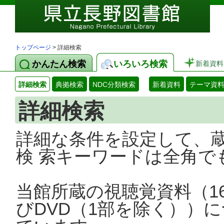
トップページ
> 詳細検索
かんたん検索
いろいろ検索
新着資料
詳細検索
典拠検索
NDC分類検索
新着資料
テーマ資
詳細検索
詳細な条件を設定して、
検 索キーワードは全角で
当館所蔵の視聴覚資料（1
びDVD（1部を除く））