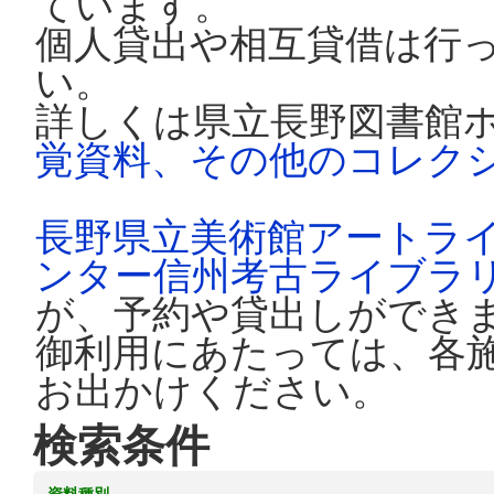
ています。
個人貸出や相互貸借は行
い。
詳しくは県立長野図書館
覚資料、その他のコレク
長野県立美術館アートラ
ンター信州考古ライブラ
が、予約や貸出しができ
御利用にあたっては、各
お出かけください。
検索条件