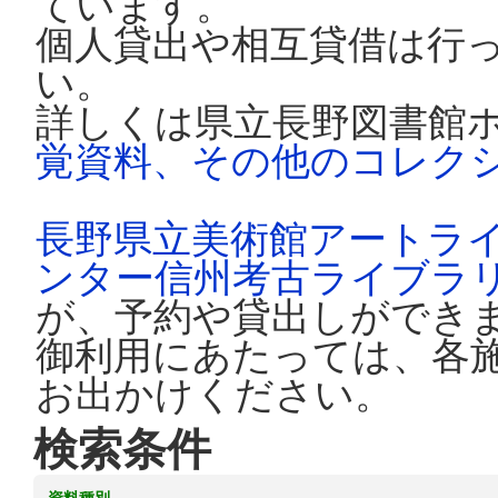
ています。
個人貸出や相互貸借は行
い。
詳しくは県立長野図書館
覚資料、その他のコレク
長野県立美術館アートラ
ンター信州考古ライブラ
が、予約や貸出しができ
御利用にあたっては、各
お出かけください。
検索条件