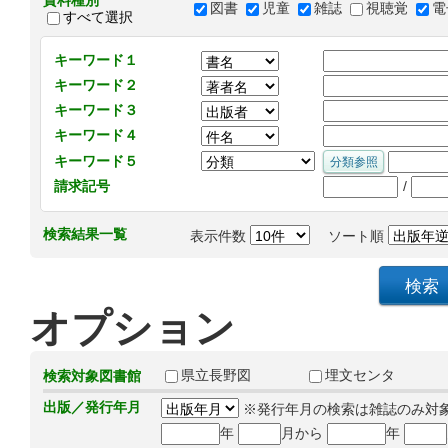
資料種別
図書
児童
雑誌
視聴覚
電
すべて選択
キーワード１
キーワード２
キーワード３
キーワード４
キーワード５
/
請求記号
検索結果一覧
表示件数
ソート順
オプション
県立長野図
埋文センタ
検索対象図書館
出版／発行年月
※発行年月の検索は雑誌のみ対
年
月から
年