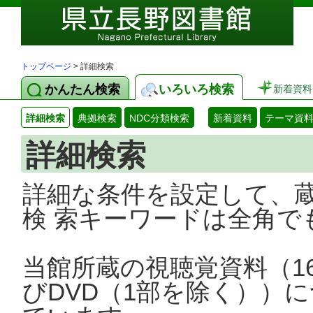
トップページ
> 詳細検索
かんたん検索
いろいろ検索
新着資料
詳細検索
典拠検索
NDC分類検索
新着資料
テーマ資
詳細検索
詳細な条件を設定して、
検 索キーワードは全角で
当館所蔵の視聴覚資料（1
びDVD（1部を除く））