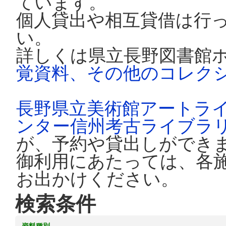
ています。
個人貸出や相互貸借は行
い。
詳しくは県立長野図書館
覚資料、その他のコレク
長野県立美術館アートラ
ンター信州考古ライブラ
が、予約や貸出しができ
御利用にあたっては、各
お出かけください。
検索条件