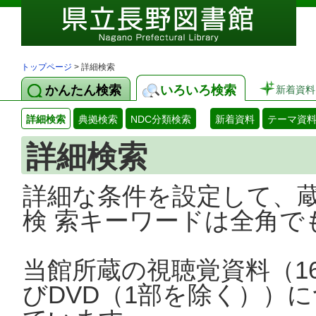
トップページ
> 詳細検索
かんたん検索
いろいろ検索
新着資料
詳細検索
典拠検索
NDC分類検索
新着資料
テーマ資
詳細検索
詳細な条件を設定して、
検 索キーワードは全角で
当館所蔵の視聴覚資料（1
びDVD（1部を除く））