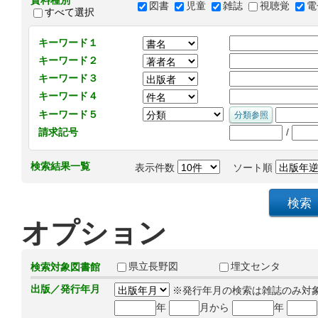
資料種別
図書
児童
雑誌
視聴覚
電
すべて選択
キーワード１
キーワード２
キーワード３
キーワード４
キーワード５
/
請求記号
検索結果一覧
表示件数
ソート順
オプション
県立長野図
埋文センタ
検索対象図書館
出版／発行年月
※発行年月の検索は雑誌のみ対
年
月から
年