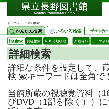
トップページ
> 詳細検索
かんたん検索
いろいろ検索
新着資料
詳細検索
典拠検索
NDC分類検索
新着資料
テーマ資
詳細検索
詳細な条件を設定して、
検 索キーワードは全角で
当館所蔵の視聴覚資料（1
びDVD（1部を除く））