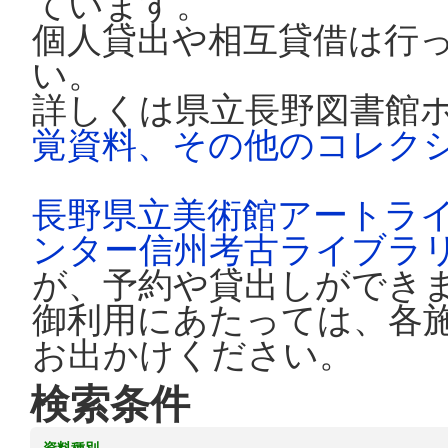
ています。
個人貸出や相互貸借は行
い。
詳しくは県立長野図書館
覚資料、その他のコレク
長野県立美術館アートラ
ンター信州考古ライブラ
が、予約や貸出しができ
御利用にあたっては、各
お出かけください。
検索条件