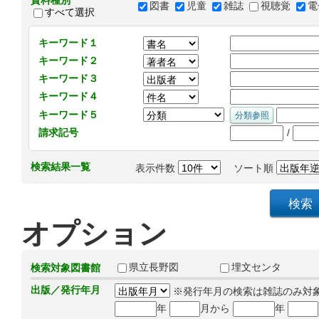
資料種別
図書
児童
雑誌
視聴覚
電
すべて選択
キーワード１
キーワード２
キーワード３
キーワード４
キーワード５
/
請求記号
検索結果一覧
表示件数
ソート順
オプション
県立長野図
埋文センタ
検索対象図書館
出版／発行年月
※発行年月の検索は雑誌のみ対
年
月から
年