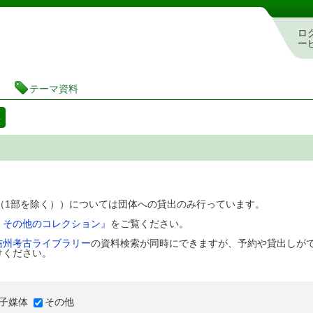
図書館 蔵書検索・予約システム
ロ
ー
テーマ資料
料
D（1部を除く））については団体への貸出のみ行っています。
、その他のコレクション』
をご覧ください。
信州考古ライブラリー
の資料検索が同時にできますが、予約や貸出しが
けください。
子媒体
その他