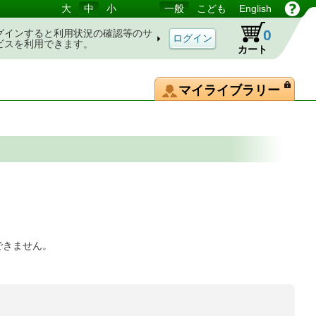
大
中
小
一般
こども
English
0
グインすると利用状況の確認等のサ
ビスを利用できます。
カート
マイライブラリー
できません。