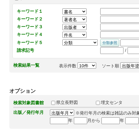
キーワード１
キーワード２
キーワード３
キーワード４
キーワード５
/
請求記号
検索結果一覧
表示件数
ソート順
オプション
県立長野図
埋文センタ
検索対象図書館
出版／発行年月
※発行年月の検索は雑誌のみ対
年
月から
年