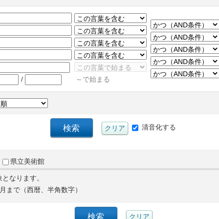
/
～で始まる
清音化する
県立美術館
象となります。
月まで（西暦、半角数字）