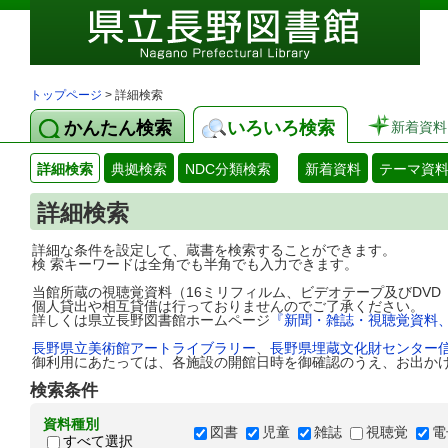
トップページ
> 詳細検索
かんたん検索
いろいろ検索
新着資料
詳細検索
典拠検索
NDC分類検索
新着資料
テーマ資
詳細検索
詳細な条件を設定して、蔵書を検索することができます。
検 索キーワードは全角でも半角でも入力できます。
当館所蔵の視聴覚資料（16ミリフィルム、ビデオテープ及びDV
個人貸出や相互貸借は行っておりませんのでご了承ください。
詳しくは県立長野図書館ホームページ
『新聞・雑誌・視聴覚資料
長野県立美術館アートライブラリー
、
長野県埋蔵文化財センター
御利用にあたっては、各施設の開館日時を御確認のうえ、お出か
検索条件
資料種別
図書
児童
雑誌
視聴覚
電
すべて選択