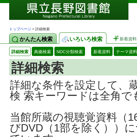
トップページ
> 詳細検索
かんたん検索
いろいろ検索
新着資料
詳細検索
典拠検索
NDC分類検索
新着資料
テーマ資
詳細検索
詳細な条件を設定して、
検 索キーワードは全角で
当館所蔵の視聴覚資料（1
びDVD（1部を除く））