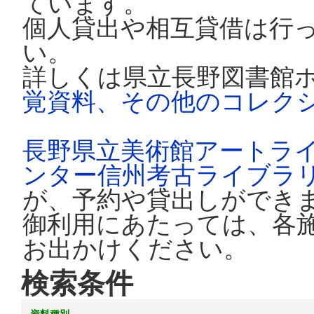
ています。
個人貸出や相互貸借は行
い。
詳しくは県立長野図書館
覚資料、その他のコレク
長野県立美術館アートラ
ンター信州考古ライブラ
が、予約や貸出しができ
御利用にあたっては、各
お出かけください。
検索条件