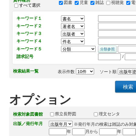
資料種別
図書
児童
雑誌
視聴覚
電
すべて選択
キーワード１
キーワード２
キーワード３
キーワード４
キーワード５
/
請求記号
検索結果一覧
表示件数
ソート順
オプション
県立長野図
埋文センタ
検索対象図書館
出版／発行年月
※発行年月の検索は雑誌のみ対
年
月から
年