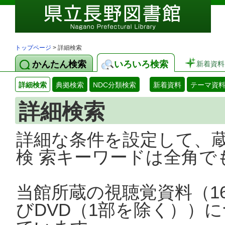
トップページ
> 詳細検索
かんたん検索
いろいろ検索
新着資料
詳細検索
典拠検索
NDC分類検索
新着資料
テーマ資
詳細検索
詳細な条件を設定して、
検 索キーワードは全角で
当館所蔵の視聴覚資料（1
びDVD（1部を除く））