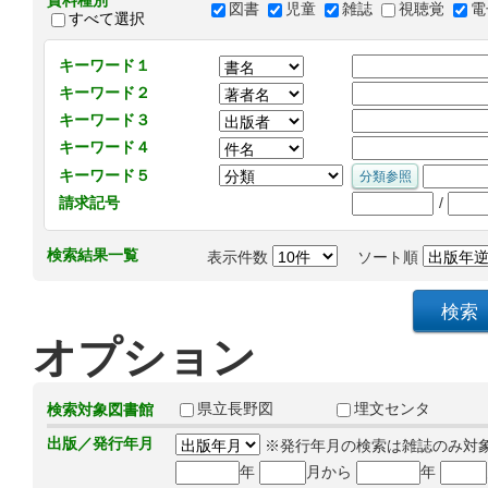
資料種別
図書
児童
雑誌
視聴覚
電
すべて選択
キーワード１
キーワード２
キーワード３
キーワード４
キーワード５
/
請求記号
検索結果一覧
表示件数
ソート順
オプション
県立長野図
埋文センタ
検索対象図書館
出版／発行年月
※発行年月の検索は雑誌のみ対
年
月から
年