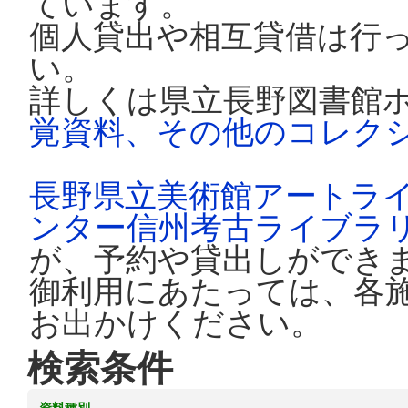
ています。
個人貸出や相互貸借は行
い。
詳しくは県立長野図書館
覚資料、その他のコレク
長野県立美術館アートラ
ンター信州考古ライブラ
が、予約や貸出しができ
御利用にあたっては、各
お出かけください。
検索条件