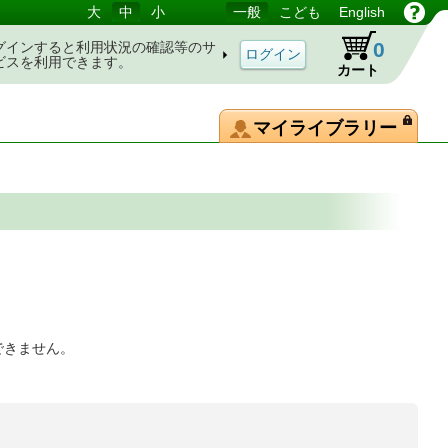
大
中
小
一般
こども
English
0
グインすると利用状況の確認等のサ
ビスを利用できます。
カート
マイライブラリー
できません。