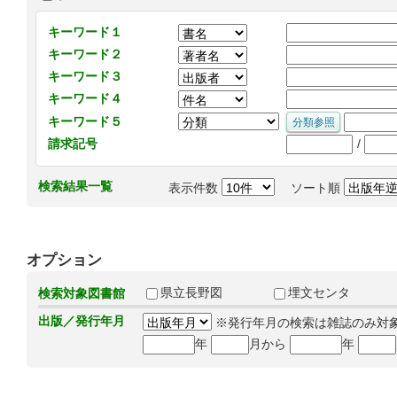
キーワード１
キーワード２
キーワード３
キーワード４
キーワード５
/
請求記号
検索結果一覧
表示件数
ソート順
オプション
県立長野図
埋文センタ
検索対象図書館
出版／発行年月
※発行年月の検索は雑誌のみ対
年
月から
年