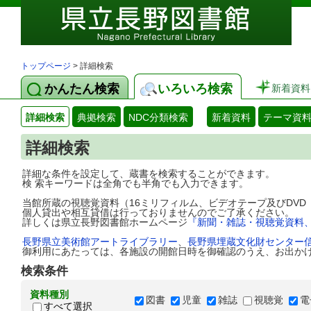
トップページ
> 詳細検索
かんたん検索
いろいろ検索
新着資料
詳細検索
典拠検索
NDC分類検索
新着資料
テーマ資
詳細検索
詳細な条件を設定して、蔵書を検索することができます。
検 索キーワードは全角でも半角でも入力できます。
当館所蔵の視聴覚資料（16ミリフィルム、ビデオテープ及びDV
個人貸出や相互貸借は行っておりませんのでご了承ください。
詳しくは県立長野図書館ホームページ
『新聞・雑誌・視聴覚資料
長野県立美術館アートライブラリー
、
長野県埋蔵文化財センター
御利用にあたっては、各施設の開館日時を御確認のうえ、お出か
検索条件
資料種別
図書
児童
雑誌
視聴覚
電
すべて選択