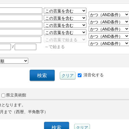
/
～で始まる
清音化する
県立美術館
象となります。
月まで（西暦、半角数字）