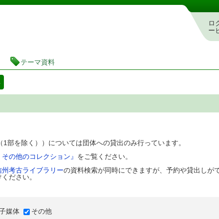
図書館 蔵書検索・予約システム
ロ
ー
テーマ資料
料
D（1部を除く））については団体への貸出のみ行っています。
、その他のコレクション』
をご覧ください。
信州考古ライブラリー
の資料検索が同時にできますが、予約や貸出しが
けください。
子媒体
その他