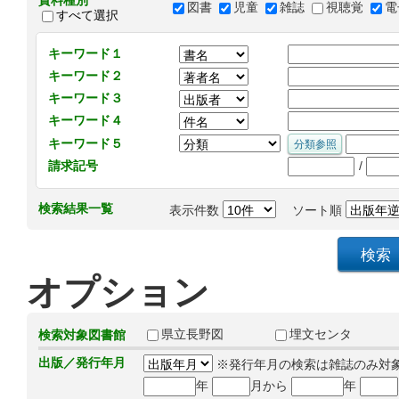
資料種別
図書
児童
雑誌
視聴覚
電
すべて選択
キーワード１
キーワード２
キーワード３
キーワード４
キーワード５
/
請求記号
検索結果一覧
表示件数
ソート順
オプション
県立長野図
埋文センタ
検索対象図書館
出版／発行年月
※発行年月の検索は雑誌のみ対
年
月から
年