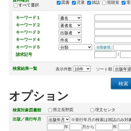
資料種別
図書
児童
雑誌
視聴覚
電
すべて選択
キーワード１
キーワード２
キーワード３
キーワード４
キーワード５
/
請求記号
検索結果一覧
表示件数
ソート順
オプション
県立長野図
埋文センタ
検索対象図書館
出版／発行年月
※発行年月の検索は雑誌のみ対
年
月から
年