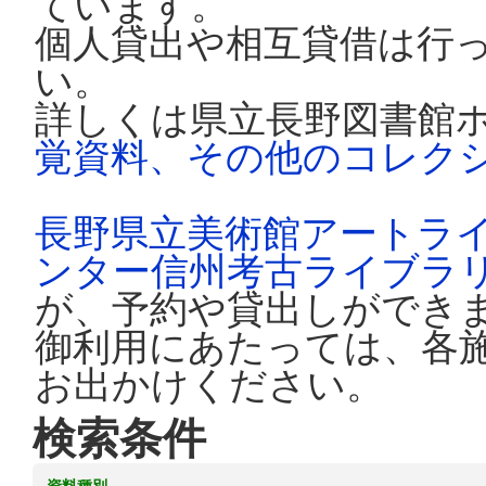
ています。
個人貸出や相互貸借は行
い。
詳しくは県立長野図書館
覚資料、その他のコレク
長野県立美術館アートラ
ンター信州考古ライブラ
が、予約や貸出しができ
御利用にあたっては、各
お出かけください。
検索条件