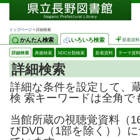
トップページ
> 詳細検索
かんたん検索
いろいろ検索
新着資料
詳細検索
典拠検索
NDC分類検索
新着資料
テーマ資
詳細検索
詳細な条件を設定して、
検 索キーワードは全角で
当館所蔵の視聴覚資料（1
びDVD（1部を除く））