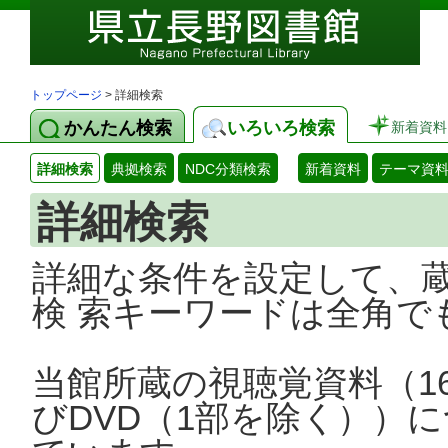
トップページ
> 詳細検索
かんたん検索
いろいろ検索
新着資料
詳細検索
典拠検索
NDC分類検索
新着資料
テーマ資
詳細検索
詳細な条件を設定して、
検 索キーワードは全角で
当館所蔵の視聴覚資料（1
びDVD（1部を除く））