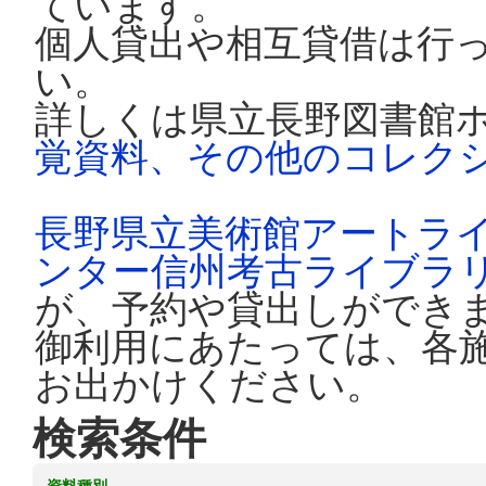
ています。
個人貸出や相互貸借は行
い。
詳しくは県立長野図書館
覚資料、その他のコレク
長野県立美術館アートラ
ンター信州考古ライブラ
が、予約や貸出しができ
御利用にあたっては、各
お出かけください。
検索条件