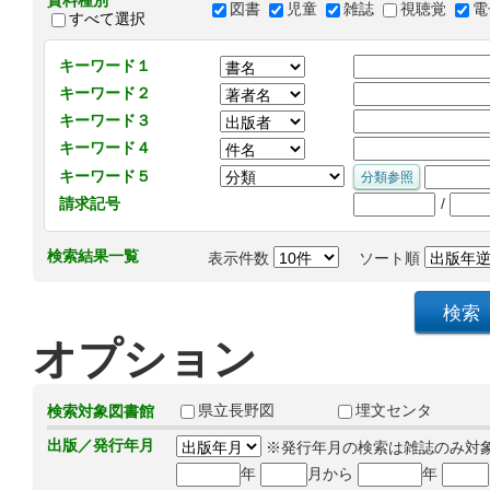
資料種別
図書
児童
雑誌
視聴覚
電
すべて選択
キーワード１
キーワード２
キーワード３
キーワード４
キーワード５
/
請求記号
検索結果一覧
表示件数
ソート順
オプション
県立長野図
埋文センタ
検索対象図書館
出版／発行年月
※発行年月の検索は雑誌のみ対
年
月から
年