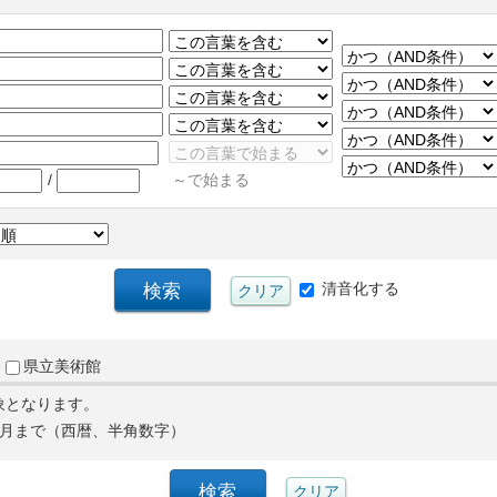
/
～で始まる
清音化する
県立美術館
象となります。
月まで（西暦、半角数字）