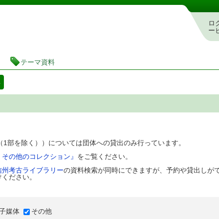
図書館 蔵書検索・予約システム
ロ
ー
テーマ資料
料
D（1部を除く））については団体への貸出のみ行っています。
、その他のコレクション』
をご覧ください。
信州考古ライブラリー
の資料検索が同時にできますが、予約や貸出しが
けください。
子媒体
その他