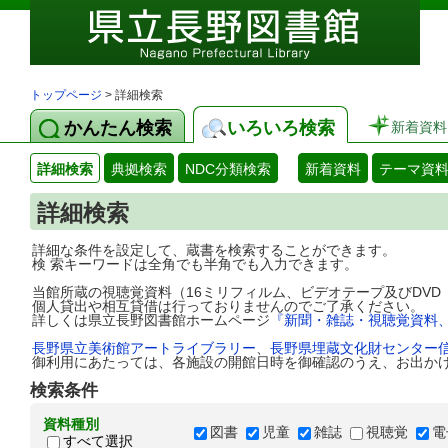
トップページ
> 詳細検索
かんたん検索
いろいろ検索
新着資料
詳細検索
典拠検索
NDC分類検索
新着資料
テーマ資
詳細検索
詳細な条件を設定して、蔵書を検索することができます。
検 索キーワードは全角でも半角でも入力できます。
当館所蔵の視聴覚資料（16ミリフィルム、ビデオテープ及びDV
個人貸出や相互貸借は行っておりませんのでご了承ください。
詳しくは県立長野図書館ホームページ
『新聞・雑誌・視聴覚資料
長野県立美術館アートライブラリー
、
長野県埋蔵文化財センター
御利用にあたっては、各施設の開館日時を御確認のうえ、お出か
検索条件
資料種別
図書
児童
雑誌
視聴覚
電
すべて選択