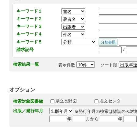
キーワード１
キーワード２
キーワード３
キーワード４
キーワード５
/
請求記号
検索結果一覧
表示件数
ソート順
オプション
県立長野図
埋文センタ
検索対象図書館
出版／発行年月
※発行年月の検索は雑誌のみ対
年
月から
年