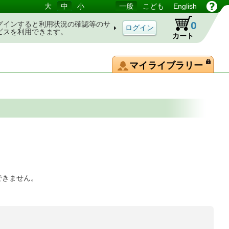
大
中
小
一般
こども
English
0
グインすると利用状況の確認等のサ
ビスを利用できます。
カート
マイライブラリー
できません。