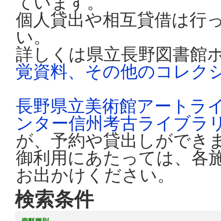
ています。
個人貸出や相互貸借は行
い。
詳しくは県立長野図書館
覚資料、その他のコレク
長野県立美術館アートラ
ンター信州考古ライブラ
が、予約や貸出しができ
御利用にあたっては、各
お出かけください。
検索条件