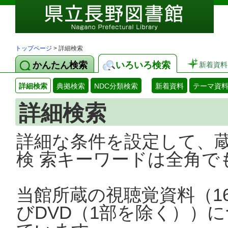
トップページ
> 詳細検索
かんたん検索
いろいろ検索
新着資料
詳細検索
典拠検索
NDC分類検索
新着資料
テーマ資
詳細検索
詳細な条件を設定して、
検 索キーワードは全角で
当館所蔵の視聴覚資料（1
びDVD（1部を除く））