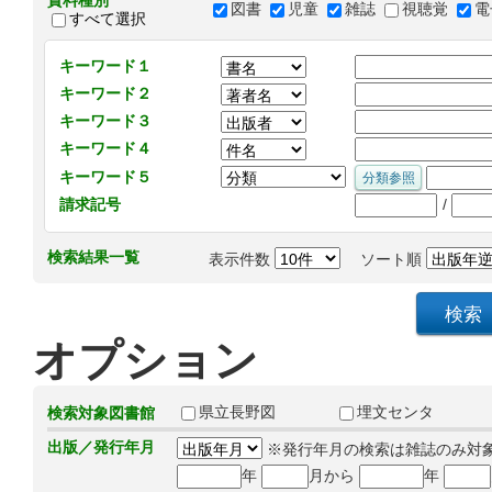
資料種別
図書
児童
雑誌
視聴覚
電
すべて選択
キーワード１
キーワード２
キーワード３
キーワード４
キーワード５
/
請求記号
検索結果一覧
表示件数
ソート順
オプション
県立長野図
埋文センタ
検索対象図書館
出版／発行年月
※発行年月の検索は雑誌のみ対
年
月から
年