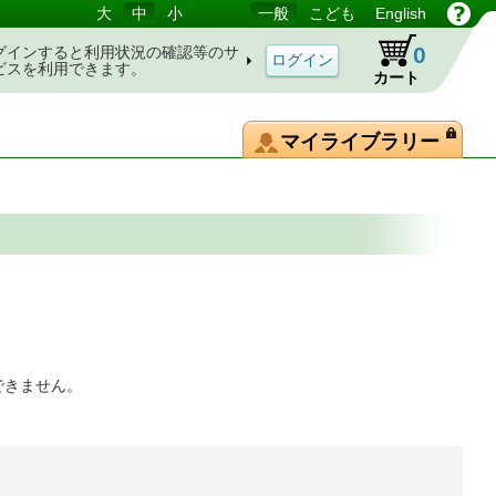
大
中
小
一般
こども
English
0
グインすると利用状況の確認等のサ
ビスを利用できます。
カート
マイライブラリー
できません。