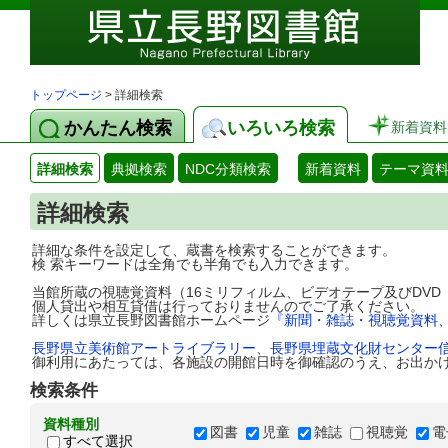
トップページ
> 詳細検索
かんたん検索
いろいろ検索
新着資料
詳細検索
典拠検索
NDC分類検索
新着資料
テーマ資
詳細検索
詳細な条件を設定して、蔵書を検索することができます。
検 索キーワードは全角でも半角でも入力できます。
当館所蔵の視聴覚資料（16ミリフィルム、ビデオテープ及びDV
個人貸出や相互貸借は行っておりませんのでご了承ください。
詳しくは県立長野図書館ホームページ
『新聞・雑誌・視聴覚資料
長野県立美術館アートライブラリー
、
長野県埋蔵文化財センター
御利用にあたっては、各施設の開館日時を御確認のうえ、お出か
検索条件
資料種別
図書
児童
雑誌
視聴覚
電
すべて選択