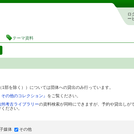
図書館 蔵書検索・予約システム
ロ
ー
テーマ資料
料
D（1部を除く））については団体への貸出のみ行っています。
、その他のコレクション』
をご覧ください。
信州考古ライブラリー
の資料検索が同時にできますが、予約や貸出しが
けください。
子媒体
その他