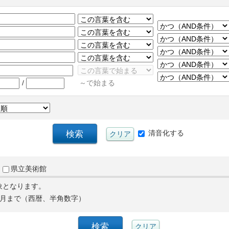
/
～で始まる
清音化する
県立美術館
象となります。
月まで（西暦、半角数字）