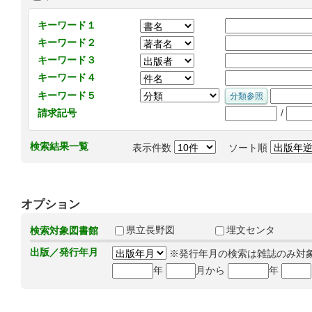
キーワード１
キーワード２
キーワード３
キーワード４
キーワード５
/
請求記号
検索結果一覧
表示件数
ソート順
オプション
県立長野図
埋文センタ
検索対象図書館
出版／発行年月
※発行年月の検索は雑誌のみ対
年
月から
年