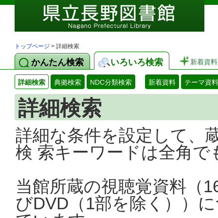
トップページ
> 詳細検索
かんたん検索
いろいろ検索
新着資料
詳細検索
典拠検索
NDC分類検索
新着資料
テーマ資
詳細検索
詳細な条件を設定して、
検 索キーワードは全角で
当館所蔵の視聴覚資料（1
びDVD（1部を除く））