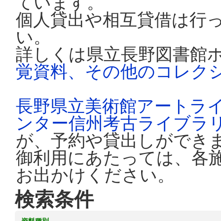
ています。
個人貸出や相互貸借は行
い。
詳しくは県立長野図書館
覚資料、その他のコレク
長野県立美術館アートラ
ンター信州考古ライブラ
が、予約や貸出しができ
御利用にあたっては、各
お出かけください。
検索条件