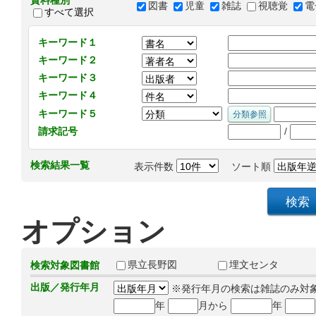
資料種別
図書
児童
雑誌
視聴覚
電
すべて選択
キーワード１
キーワード２
キーワード３
キーワード４
キーワード５
/
請求記号
検索結果一覧
表示件数
ソート順
オプション
県立長野図
埋文センタ
検索対象図書館
出版／発行年月
※発行年月の検索は雑誌のみ対
年
月から
年