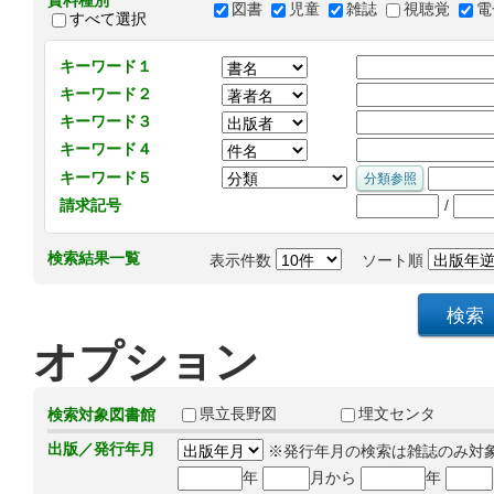
資料種別
図書
児童
雑誌
視聴覚
電
すべて選択
キーワード１
キーワード２
キーワード３
キーワード４
キーワード５
/
請求記号
検索結果一覧
表示件数
ソート順
オプション
県立長野図
埋文センタ
検索対象図書館
出版／発行年月
※発行年月の検索は雑誌のみ対
年
月から
年