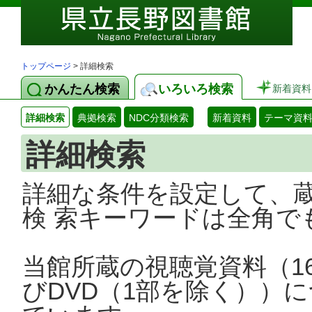
トップページ
> 詳細検索
かんたん検索
いろいろ検索
新着資料
詳細検索
典拠検索
NDC分類検索
新着資料
テーマ資
詳細検索
詳細な条件を設定して、
検 索キーワードは全角で
当館所蔵の視聴覚資料（1
びDVD（1部を除く））