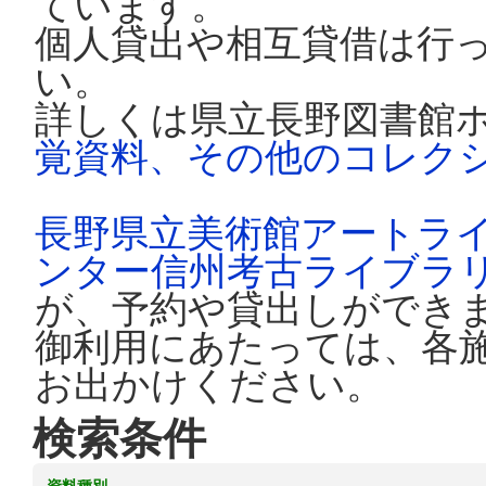
ています。
個人貸出や相互貸借は行
い。
詳しくは県立長野図書館
覚資料、その他のコレク
長野県立美術館アートラ
ンター信州考古ライブラ
が、予約や貸出しができ
御利用にあたっては、各
お出かけください。
検索条件