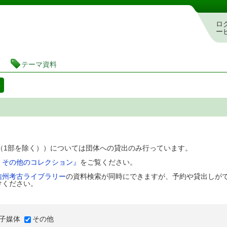
図書館 蔵書検索・予約システム
ロ
ー
テーマ資料
料
D（1部を除く））については団体への貸出のみ行っています。
、その他のコレクション』
をご覧ください。
信州考古ライブラリー
の資料検索が同時にできますが、予約や貸出しが
けください。
子媒体
その他