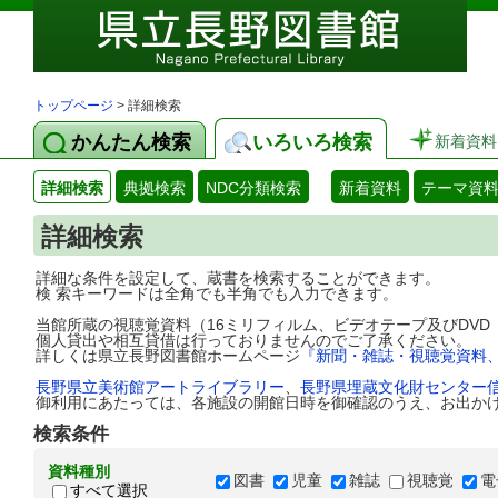
トップページ
> 詳細検索
かんたん検索
いろいろ検索
新着資料
詳細検索
典拠検索
NDC分類検索
新着資料
テーマ資
詳細検索
詳細な条件を設定して、蔵書を検索することができます。
検 索キーワードは全角でも半角でも入力できます。
当館所蔵の視聴覚資料（16ミリフィルム、ビデオテープ及びDV
個人貸出や相互貸借は行っておりませんのでご了承ください。
詳しくは県立長野図書館ホームページ
『新聞・雑誌・視聴覚資料
長野県立美術館アートライブラリー
、
長野県埋蔵文化財センター
御利用にあたっては、各施設の開館日時を御確認のうえ、お出か
検索条件
資料種別
図書
児童
雑誌
視聴覚
電
すべて選択