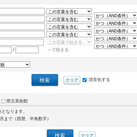
/
～で始まる
清音化する
県立美術館
象となります。
月まで（西暦、半角数字）