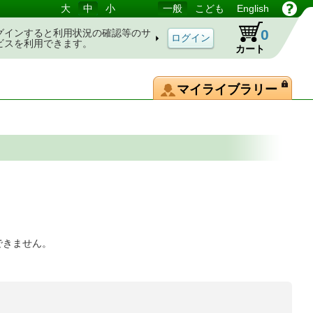
大
中
小
一般
こども
English
0
グインすると利用状況の確認等のサ
ビスを利用できます。
カート
マイライブラリー
できません。