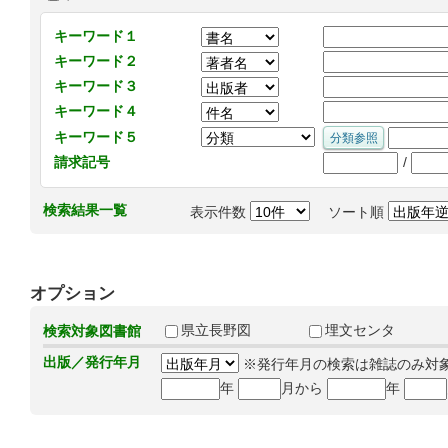
キーワード１
キーワード２
キーワード３
キーワード４
キーワード５
/
請求記号
検索結果一覧
表示件数
ソート順
オプション
県立長野図
埋文センタ
検索対象図書館
出版／発行年月
※発行年月の検索は雑誌のみ対
年
月から
年