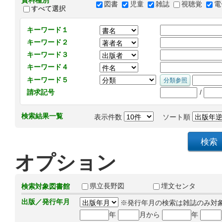
資料種別
図書
児童
雑誌
視聴覚
電
すべて選択
キーワード１
キーワード２
キーワード３
キーワード４
キーワード５
/
請求記号
検索結果一覧
表示件数
ソート順
オプション
県立長野図
埋文センタ
検索対象図書館
出版／発行年月
※発行年月の検索は雑誌のみ対
年
月から
年