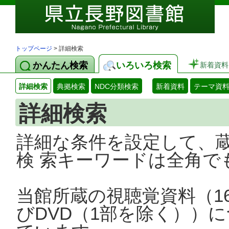
トップページ
> 詳細検索
かんたん検索
いろいろ検索
新着資料
詳細検索
典拠検索
NDC分類検索
新着資料
テーマ資
詳細検索
詳細な条件を設定して、
検 索キーワードは全角で
当館所蔵の視聴覚資料（1
びDVD（1部を除く））