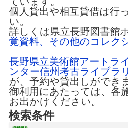
ています。
個人貸出や相互貸借は行
い。
詳しくは県立長野図書館
覚資料、その他のコレク
長野県立美術館アートラ
ンター信州考古ライブラ
が、予約や貸出しができ
御利用にあたっては、各
お出かけください。
検索条件