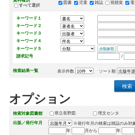
資料種別
図書
児童
雑誌
視聴覚
電
すべて選択
キーワード１
キーワード２
キーワード３
キーワード４
キーワード５
/
請求記号
検索結果一覧
表示件数
ソート順
オプション
県立長野図
埋文センタ
検索対象図書館
出版／発行年月
※発行年月の検索は雑誌のみ対
年
月から
年