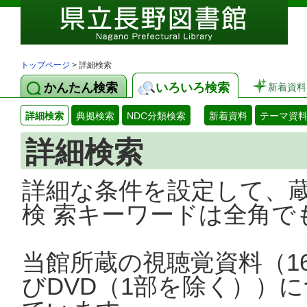
トップページ
> 詳細検索
かんたん検索
いろいろ検索
新着資料
詳細検索
典拠検索
NDC分類検索
新着資料
テーマ資
詳細検索
詳細な条件を設定して、
検 索キーワードは全角で
当館所蔵の視聴覚資料（1
びDVD（1部を除く））