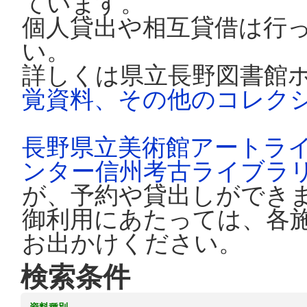
ています。
個人貸出や相互貸借は行
い。
詳しくは県立長野図書館
覚資料、その他のコレク
長野県立美術館アートラ
ンター信州考古ライブラ
が、予約や貸出しができ
御利用にあたっては、各
お出かけください。
検索条件