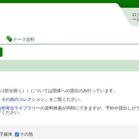
図書館 蔵書検索・予約システム
ロ
ー
テーマ資料
料
D（1部を除く））については団体への貸出のみ行っています。
、その他のコレクション』
をご覧ください。
信州考古ライブラリー
の資料検索が同時にできますが、予約や貸出しが
けください。
子媒体
その他