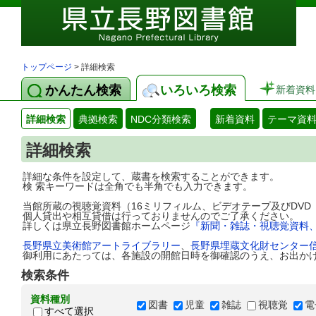
トップページ
> 詳細検索
かんたん検索
いろいろ検索
新着資料
詳細検索
典拠検索
NDC分類検索
新着資料
テーマ資
詳細検索
詳細な条件を設定して、蔵書を検索することができます。
検 索キーワードは全角でも半角でも入力できます。
当館所蔵の視聴覚資料（16ミリフィルム、ビデオテープ及びDV
個人貸出や相互貸借は行っておりませんのでご了承ください。
詳しくは県立長野図書館ホームページ
『新聞・雑誌・視聴覚資料
長野県立美術館アートライブラリー
、
長野県埋蔵文化財センター
御利用にあたっては、各施設の開館日時を御確認のうえ、お出か
検索条件
資料種別
図書
児童
雑誌
視聴覚
電
すべて選択