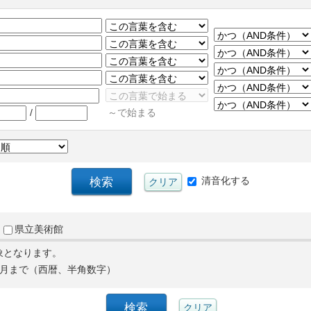
/
～で始まる
清音化する
県立美術館
象となります。
月まで（西暦、半角数字）