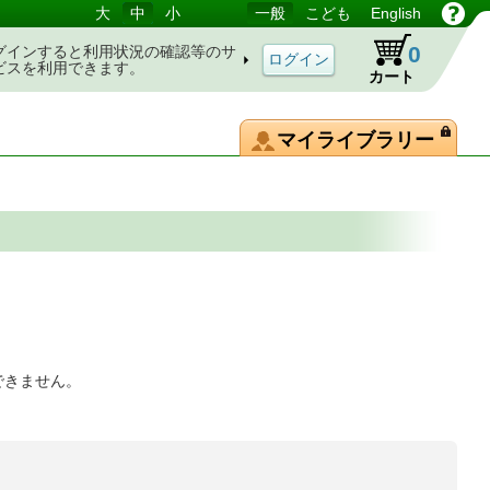
大
中
小
一般
こども
English
0
グインすると利用状況の確認等のサ
ビスを利用できます。
カート
マイライブラリー
できません。