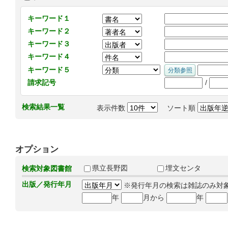
キーワード１
キーワード２
キーワード３
キーワード４
キーワード５
/
請求記号
検索結果一覧
表示件数
ソート順
オプション
県立長野図
埋文センタ
検索対象図書館
出版／発行年月
※発行年月の検索は雑誌のみ対
年
月から
年