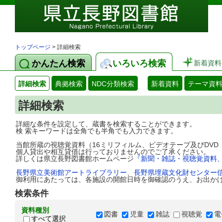
トップページ
> 詳細検索
かんたん検索
いろいろ検索
新着資料
詳細検索
典拠検索
NDC分類検索
新着資料
テーマ資
詳細検索
詳細な条件を設定して、蔵書を検索することができます。
検 索キーワードは全角でも半角でも入力できます。
当館所蔵の視聴覚資料（16ミリフィルム、ビデオテープ及びDV
個人貸出や相互貸借は行っておりませんのでご了承ください。
詳しくは県立長野図書館ホームページ
『新聞・雑誌・視聴覚資料
長野県立美術館アートライブラリー
、
長野県埋蔵文化財センター
御利用にあたっては、各施設の開館日時を御確認のうえ、お出か
検索条件
資料種別
図書
児童
雑誌
視聴覚
電
すべて選択