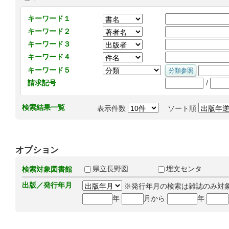
キーワード１
キーワード２
キーワード３
キーワード４
キーワード５
/
請求記号
検索結果一覧
表示件数
ソート順
オプション
県立長野図
埋文センタ
検索対象図書館
出版／発行年月
※発行年月の検索は雑誌のみ対
年
月から
年