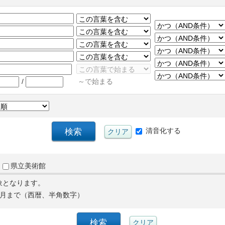
/
～で始まる
清音化する
県立美術館
象となります。
月まで（西暦、半角数字）