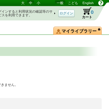
大
中
小
一般
こども
English
0
グインすると利用状況の確認等のサ
ビスを利用できます。
カート
マイライブラリー
できません。