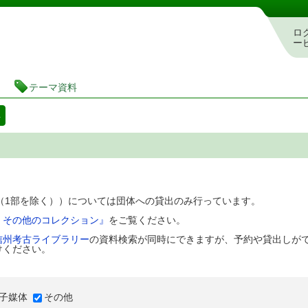
図書館 蔵書検索・予約システム
ロ
ー
テーマ資料
料
D（1部を除く））については団体への貸出のみ行っています。
、その他のコレクション』
をご覧ください。
信州考古ライブラリー
の資料検索が同時にできますが、予約や貸出しが
けください。
子媒体
その他