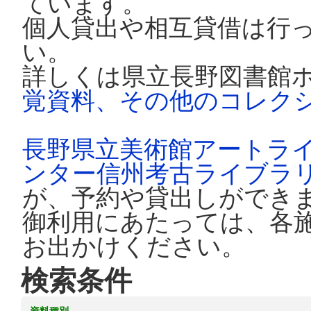
ています。
個人貸出や相互貸借は行
い。
詳しくは県立長野図書館
覚資料、その他のコレク
長野県立美術館アートラ
ンター信州考古ライブラ
が、予約や貸出しができ
御利用にあたっては、各
お出かけください。
検索条件