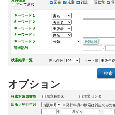
資料種別
図書
児童
雑誌
視聴覚
電
すべて選択
キーワード１
キーワード２
キーワード３
キーワード４
キーワード５
/
請求記号
検索結果一覧
表示件数
ソート順
オプション
県立長野図
埋文センタ
検索対象図書館
出版／発行年月
※発行年月の検索は雑誌のみ対
年
月から
年