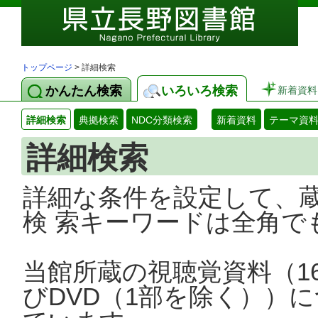
トップページ
> 詳細検索
かんたん検索
いろいろ検索
新着資料
詳細検索
典拠検索
NDC分類検索
新着資料
テーマ資
詳細検索
詳細な条件を設定して、
検 索キーワードは全角で
当館所蔵の視聴覚資料（1
びDVD（1部を除く））