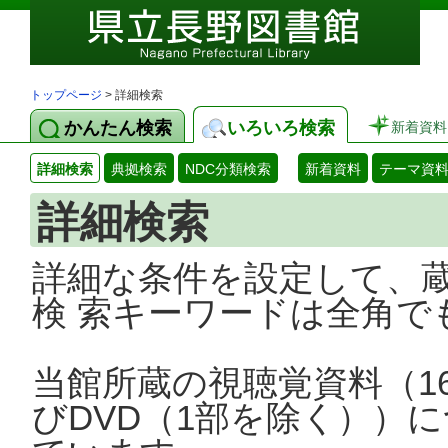
トップページ
> 詳細検索
かんたん検索
いろいろ検索
新着資料
詳細検索
典拠検索
NDC分類検索
新着資料
テーマ資
詳細検索
詳細な条件を設定して、
検 索キーワードは全角で
当館所蔵の視聴覚資料（1
びDVD（1部を除く））