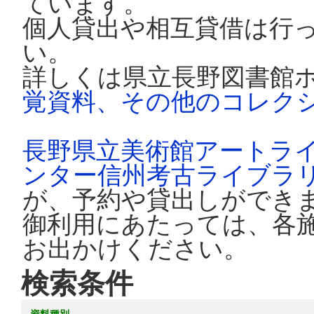
ています。
個人貸出や相互貸借は行
い。
詳しくは県立長野図書館
覚資料、その他のコレク
長野県立美術館アートラ
ンター信州考古ライブラ
が、予約や貸出しができ
御利用にあたっては、各
お出かけください。
検索条件