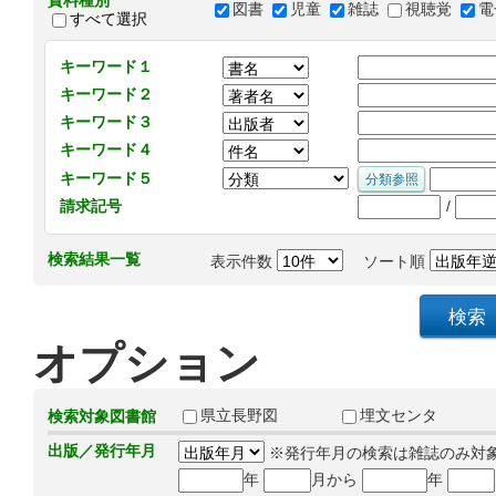
資料種別
図書
児童
雑誌
視聴覚
電
すべて選択
キーワード１
キーワード２
キーワード３
キーワード４
キーワード５
/
請求記号
検索結果一覧
表示件数
ソート順
オプション
県立長野図
埋文センタ
検索対象図書館
出版／発行年月
※発行年月の検索は雑誌のみ対
年
月から
年