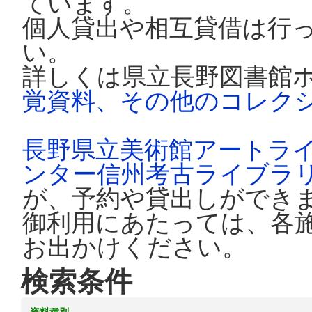
ています。
個人貸出や相互貸借は行
い。
詳しくは県立長野図書館
覚資料、その他のコレク
長野県立美術館アートラ
ンター信州考古ライブラ
が、予約や貸出しができ
御利用にあたっては、各
お出かけください。
検索条件