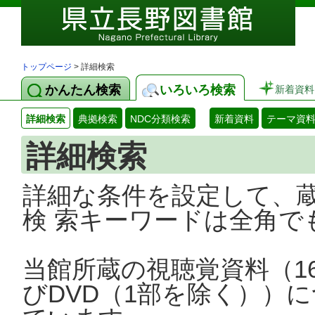
トップページ
> 詳細検索
かんたん検索
いろいろ検索
新着資料
詳細検索
典拠検索
NDC分類検索
新着資料
テーマ資
詳細検索
詳細な条件を設定して、
検 索キーワードは全角で
当館所蔵の視聴覚資料（1
びDVD（1部を除く））