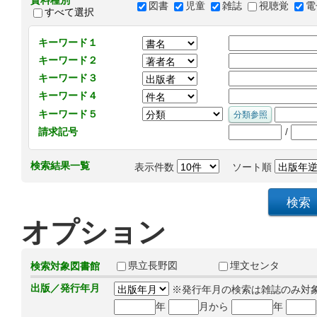
資料種別
図書
児童
雑誌
視聴覚
電
すべて選択
キーワード１
キーワード２
キーワード３
キーワード４
キーワード５
/
請求記号
検索結果一覧
表示件数
ソート順
オプション
県立長野図
埋文センタ
検索対象図書館
出版／発行年月
※発行年月の検索は雑誌のみ対
年
月から
年