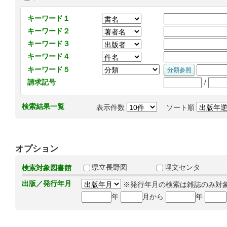
キーワード１
キーワード２
キーワード３
キーワード４
キーワード５
/
請求記号
検索結果一覧
表示件数
ソート順
オプション
県立長野図
埋文センタ
検索対象図書館
出版／発行年月
※発行年月の検索は雑誌のみ対
年
月から
年