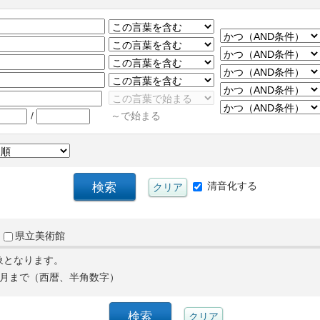
/
～で始まる
清音化する
県立美術館
象となります。
月まで（西暦、半角数字）