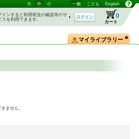
大
中
小
一般
こども
English
0
グインすると利用状況の確認等のサ
ビスを利用できます。
カート
マイライブラリー
できません。