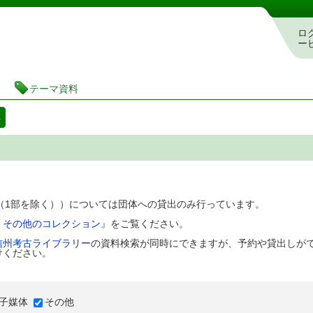
図書館 蔵書検索・予約システム
ロ
ー
テーマ資料
料
D（1部を除く））については団体への貸出のみ行っています。
、その他のコレクション』
をご覧ください。
信州考古ライブラリー
の資料検索が同時にできますが、予約や貸出しが
けください。
子媒体
その他