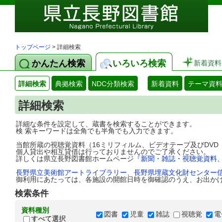
トップページ
> 詳細検索
かんたん検索
いろいろ検索
新着資料
詳細検索
典拠検索
NDC分類検索
新着資料
テーマ資
詳細検索
詳細な条件を設定して、蔵書を検索することができます。
検 索キーワードは全角でも半角でも入力できます。
当館所蔵の視聴覚資料（16ミリフィルム、ビデオテープ及びDV
個人貸出や相互貸借は行っておりませんのでご了承ください。
詳しくは県立長野図書館ホームページ
『新聞・雑誌・視聴覚資料
長野県立美術館アートライブラリー
、
長野県埋蔵文化財センター
御利用にあたっては、各施設の開館日時を御確認のうえ、お出か
検索条件
資料種別
図書
児童
雑誌
視聴覚
電
すべて選択