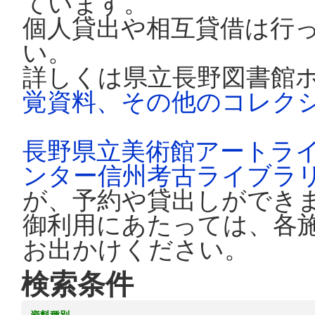
ています。
個人貸出や相互貸借は行
い。
詳しくは県立長野図書館
覚資料、その他のコレク
長野県立美術館アートラ
ンター信州考古ライブラ
が、予約や貸出しができ
御利用にあたっては、各
お出かけください。
検索条件