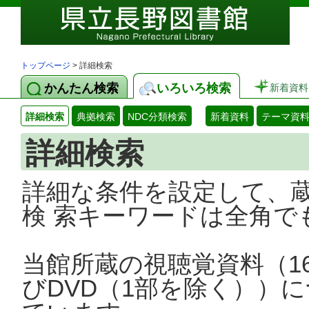
トップページ
> 詳細検索
かんたん検索
いろいろ検索
新着資料
詳細検索
典拠検索
NDC分類検索
新着資料
テーマ資
詳細検索
詳細な条件を設定して、
検 索キーワードは全角で
当館所蔵の視聴覚資料（1
びDVD（1部を除く））