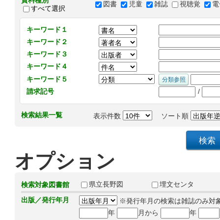
資料種別
図書
児童
雑誌
視聴覚
電
すべて選択
キーワード１
キーワード２
キーワード３
キーワード４
キーワード５
/
請求記号
検索結果一覧
表示件数
ソート順
オプション
県立長野図
埋文センタ
検索対象図書館
出版／発行年月
※発行年月の検索は雑誌のみ対
年
月から
年