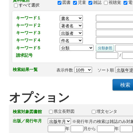
資料種別
図書
児童
雑誌
視聴覚
電
すべて選択
キーワード１
キーワード２
キーワード３
キーワード４
キーワード５
/
請求記号
検索結果一覧
表示件数
ソート順
オプション
県立長野図
埋文センタ
検索対象図書館
出版／発行年月
※発行年月の検索は雑誌のみ対
年
月から
年