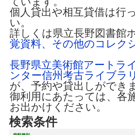
ています。
個人貸出や相互貸借は行
い。
詳しくは県立長野図書館
覚資料、その他のコレク
長野県立美術館アートラ
ンター信州考古ライブラ
が、予約や貸出しができ
御利用にあたっては、各
お出かけください。
検索条件