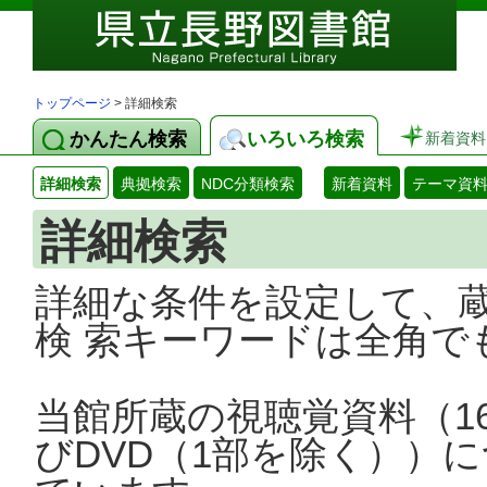
トップページ
> 詳細検索
かんたん検索
いろいろ検索
新着資料
詳細検索
典拠検索
NDC分類検索
新着資料
テーマ資
詳細検索
詳細な条件を設定して、
検 索キーワードは全角で
当館所蔵の視聴覚資料（1
びDVD（1部を除く））