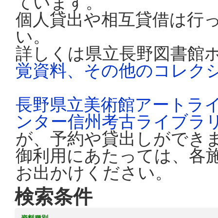
ています。
個人貸出や相互貸借は行
い。
詳しくは県立長野図書館
覚資料、その他のコレク
長野県立美術館アートラ
ンター信州考古ライブラ
が、予約や貸出しができ
御利用にあたっては、各
お出かけください。
検索条件