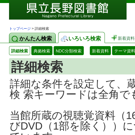
トップページ
> 詳細検索
かんたん検索
いろいろ検索
新着資料
詳細検索
典拠検索
NDC分類検索
新着資料
テーマ資
詳細検索
詳細な条件を設定して、
検 索キーワードは全角で
当館所蔵の視聴覚資料（1
びDVD（1部を除く））