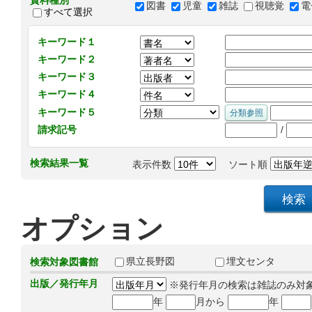
資料種別
図書
児童
雑誌
視聴覚
電
すべて選択
キーワード１
キーワード２
キーワード３
キーワード４
キーワード５
/
請求記号
検索結果一覧
表示件数
ソート順
オプション
県立長野図
埋文センタ
検索対象図書館
出版／発行年月
※発行年月の検索は雑誌のみ対
年
月から
年