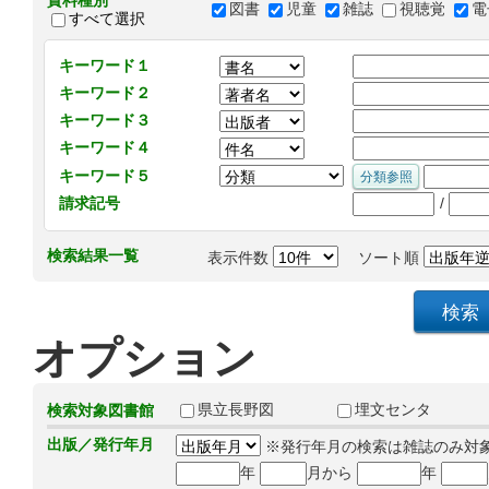
資料種別
図書
児童
雑誌
視聴覚
電
すべて選択
キーワード１
キーワード２
キーワード３
キーワード４
キーワード５
/
請求記号
検索結果一覧
表示件数
ソート順
オプション
県立長野図
埋文センタ
検索対象図書館
出版／発行年月
※発行年月の検索は雑誌のみ対
年
月から
年