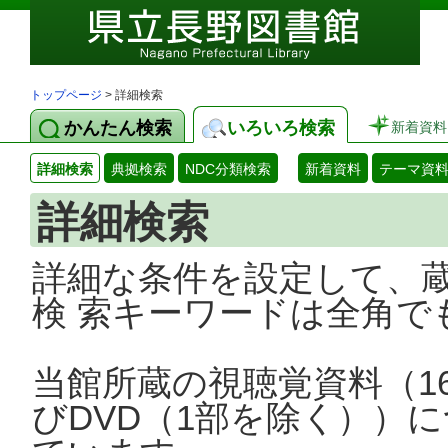
トップページ
> 詳細検索
かんたん検索
いろいろ検索
新着資料
詳細検索
典拠検索
NDC分類検索
新着資料
テーマ資
詳細検索
詳細な条件を設定して、
検 索キーワードは全角で
当館所蔵の視聴覚資料（1
びDVD（1部を除く））