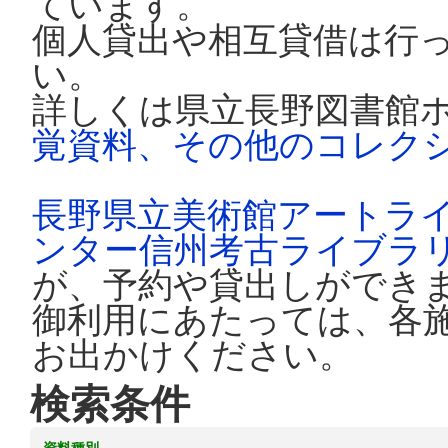
ています。
個人貸出や相互貸借は行
い。
詳しくは県立長野図書館
覚資料、その他のコレク
長野県立美術館アートラ
ンター信州考古ライブラ
が、予約や貸出しができ
御利用にあたっては、各
お出かけください。
検索条件