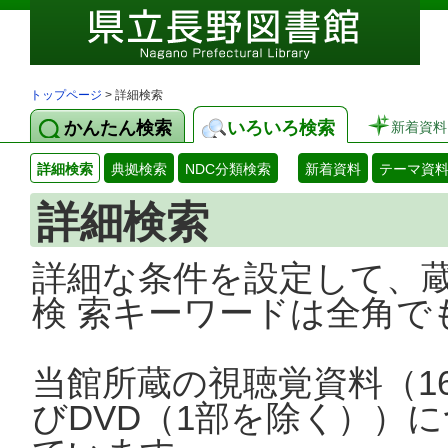
トップページ
> 詳細検索
かんたん検索
いろいろ検索
新着資料
詳細検索
典拠検索
NDC分類検索
新着資料
テーマ資
詳細検索
詳細な条件を設定して、
検 索キーワードは全角で
当館所蔵の視聴覚資料（1
びDVD（1部を除く））