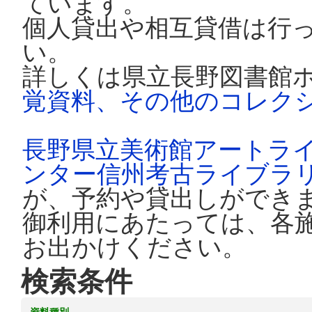
ています。
個人貸出や相互貸借は行
い。
詳しくは県立長野図書館
覚資料、その他のコレク
長野県立美術館アートラ
ンター信州考古ライブラ
が、予約や貸出しができ
御利用にあたっては、各
お出かけください。
検索条件