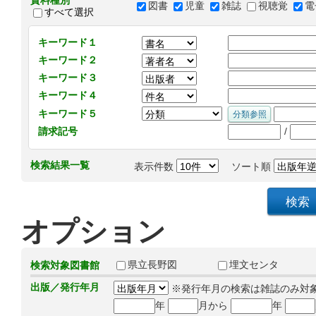
資料種別
図書
児童
雑誌
視聴覚
電
すべて選択
キーワード１
キーワード２
キーワード３
キーワード４
キーワード５
/
請求記号
検索結果一覧
表示件数
ソート順
オプション
県立長野図
埋文センタ
検索対象図書館
出版／発行年月
※発行年月の検索は雑誌のみ対
年
月から
年