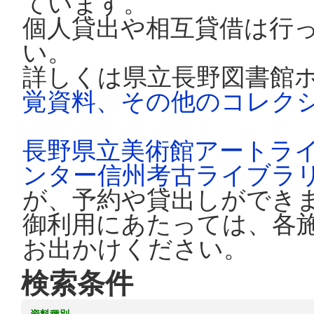
ています。
個人貸出や相互貸借は行
い。
詳しくは県立長野図書館
覚資料、その他のコレク
長野県立美術館アートラ
ンター信州考古ライブラ
が、予約や貸出しができ
御利用にあたっては、各
お出かけください。
検索条件