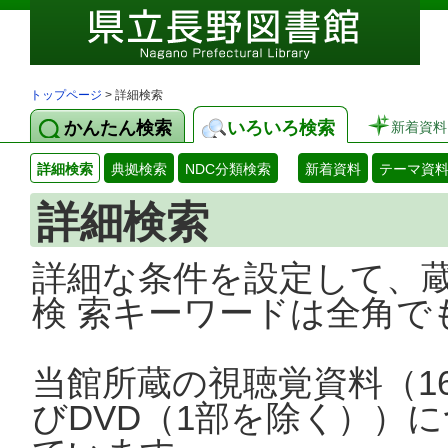
トップページ
> 詳細検索
かんたん検索
いろいろ検索
新着資料
詳細検索
典拠検索
NDC分類検索
新着資料
テーマ資
詳細検索
詳細な条件を設定して、
検 索キーワードは全角で
当館所蔵の視聴覚資料（1
びDVD（1部を除く））