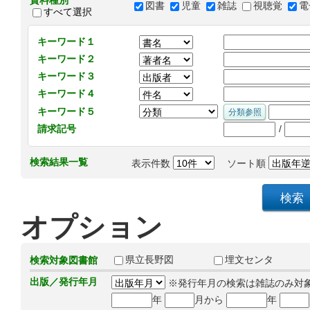
資料種別
図書
児童
雑誌
視聴覚
電
すべて選択
キーワード１
キーワード２
キーワード３
キーワード４
キーワード５
/
請求記号
検索結果一覧
表示件数
ソート順
オプション
県立長野図
埋文センタ
検索対象図書館
出版／発行年月
※発行年月の検索は雑誌のみ対
年
月から
年