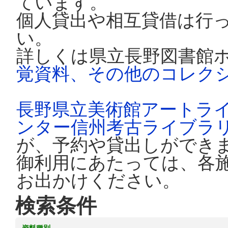
ています。
個人貸出や相互貸借は行
い。
詳しくは県立長野図書館
覚資料、その他のコレク
長野県立美術館アートラ
ンター信州考古ライブラ
が、予約や貸出しができ
御利用にあたっては、各
お出かけください。
検索条件