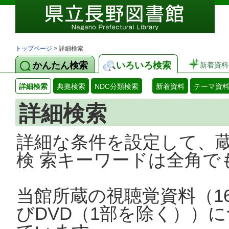
トップページ
> 詳細検索
かんたん検索
いろいろ検索
新着資料
詳細検索
典拠検索
NDC分類検索
新着資料
テーマ資
詳細検索
詳細な条件を設定して、
検 索キーワードは全角で
当館所蔵の視聴覚資料（1
びDVD（1部を除く））