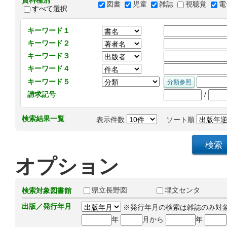
資料種別
図書
児童
雑誌
視聴覚
電
すべて選択
キーワード１
キーワード２
キーワード３
キーワード４
キーワード５
/
請求記号
検索結果一覧
表示件数
ソート順
オプション
県立長野図
埋文センタ
検索対象図書館
出版／発行年月
※発行年月の検索は雑誌のみ対
年
月から
年