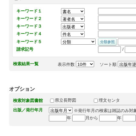
キーワード１
キーワード２
キーワード３
キーワード４
キーワード５
/
請求記号
検索結果一覧
表示件数
ソート順
オプション
県立長野図
埋文センタ
検索対象図書館
出版／発行年月
※発行年月の検索は雑誌のみ対
年
月から
年