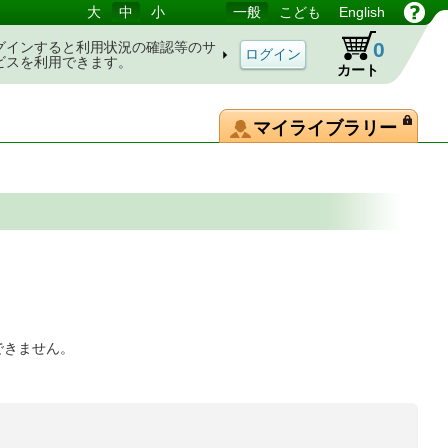
大
中
小
一般
こども
English
0
グインすると利用状況の確認等のサ
ビスを利用できます。
カート
マイライブラリー
できません。