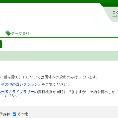
図書館 蔵書検索・予約システム
ロ
ー
テーマ資料
料
D（1部を除く））については団体への貸出のみ行っています。
、その他のコレクション』
をご覧ください。
信州考古ライブラリー
の資料検索が同時にできますが、予約や貸出しが
けください。
子媒体
その他