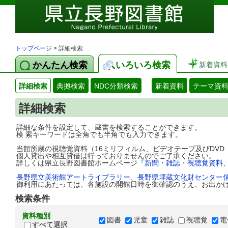
トップページ
> 詳細検索
かんたん検索
いろいろ検索
新着資料
詳細検索
典拠検索
NDC分類検索
新着資料
テーマ資
詳細検索
詳細な条件を設定して、蔵書を検索することができます。
検 索キーワードは全角でも半角でも入力できます。
当館所蔵の視聴覚資料（16ミリフィルム、ビデオテープ及びDV
個人貸出や相互貸借は行っておりませんのでご了承ください。
詳しくは県立長野図書館ホームページ
『新聞・雑誌・視聴覚資料
長野県立美術館アートライブラリー
、
長野県埋蔵文化財センター
御利用にあたっては、各施設の開館日時を御確認のうえ、お出か
検索条件
資料種別
図書
児童
雑誌
視聴覚
電
すべて選択