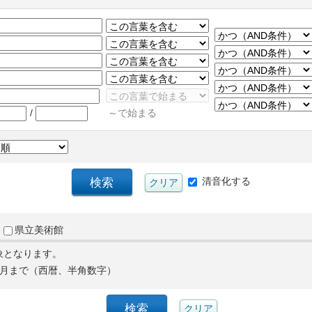
/
～で始まる
清音化する
県立美術館
象となります。
月まで（西暦、半角数字）