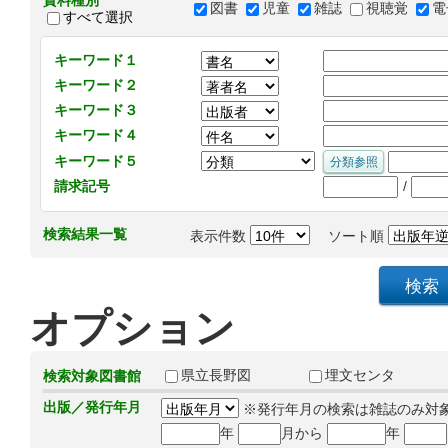
資料種別
図書
児童
雑誌
視聴覚
電
すべて選択
キーワード１
キーワード２
キーワード３
キーワード４
キーワード５
/
請求記号
検索結果一覧
表示件数
ソート順
オプション
県立長野図
埋文センタ
検索対象図書館
出版／発行年月
※発行年月の検索は雑誌のみ対
年
月から
年