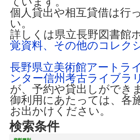
ています。
個人貸出や相互貸借は行
い。
詳しくは県立長野図書館
覚資料、その他のコレク
長野県立美術館アートラ
ンター信州考古ライブラ
が、予約や貸出しができ
御利用にあたっては、各
お出かけください。
検索条件