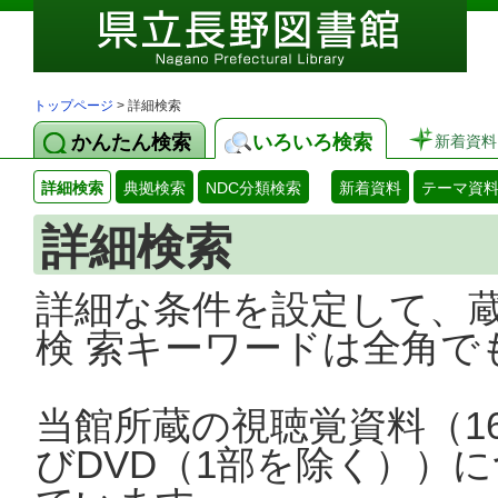
トップページ
> 詳細検索
かんたん検索
いろいろ検索
新着資料
詳細検索
典拠検索
NDC分類検索
新着資料
テーマ資
詳細検索
詳細な条件を設定して、
検 索キーワードは全角で
当館所蔵の視聴覚資料（1
びDVD（1部を除く））