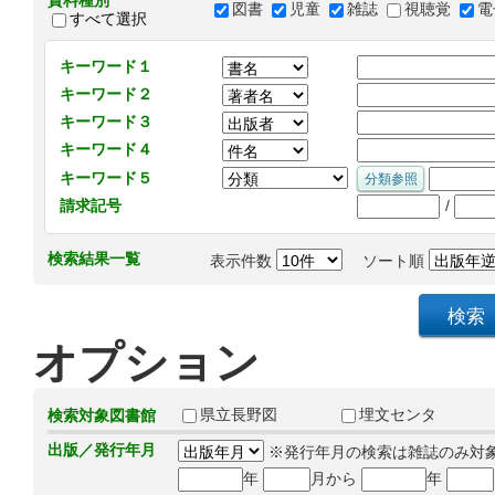
資料種別
図書
児童
雑誌
視聴覚
電
すべて選択
キーワード１
キーワード２
キーワード３
キーワード４
キーワード５
/
請求記号
検索結果一覧
表示件数
ソート順
オプション
県立長野図
埋文センタ
検索対象図書館
出版／発行年月
※発行年月の検索は雑誌のみ対
年
月から
年