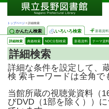
トップページ
> 詳細検索
かんたん検索
いろいろ検索
新着資料
詳細検索
典拠検索
NDC分類検索
新着資料
テーマ資
詳細検索
詳細な条件を設定して、
検 索キーワードは全角で
当館所蔵の視聴覚資料（1
びDVD（1部を除く））