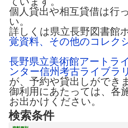
ています。
個人貸出や相互貸借は行
い。
詳しくは県立長野図書館
覚資料、その他のコレク
長野県立美術館アートラ
ンター信州考古ライブラ
が、予約や貸出しができ
御利用にあたっては、各
お出かけください。
検索条件