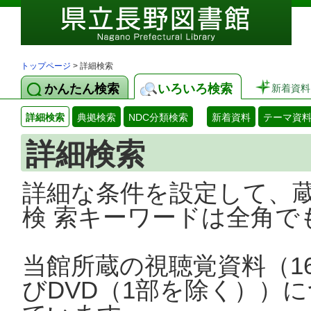
トップページ
> 詳細検索
かんたん検索
いろいろ検索
新着資料
詳細検索
典拠検索
NDC分類検索
新着資料
テーマ資
詳細検索
詳細な条件を設定して、
検 索キーワードは全角で
当館所蔵の視聴覚資料（1
びDVD（1部を除く））