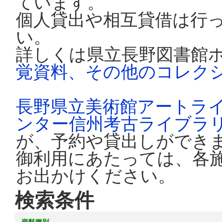
ています。
個人貸出や相互貸借は行
い。
詳しくは県立長野図書館
覚資料、その他のコレク
長野県立美術館アートラ
ンター信州考古ライブラ
が、予約や貸出しができ
御利用にあたっては、各
お出かけください。
検索条件