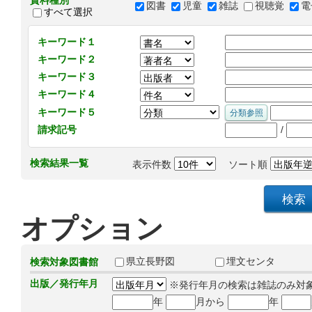
資料種別
図書
児童
雑誌
視聴覚
電
すべて選択
キーワード１
キーワード２
キーワード３
キーワード４
キーワード５
/
請求記号
検索結果一覧
表示件数
ソート順
オプション
県立長野図
埋文センタ
検索対象図書館
出版／発行年月
※発行年月の検索は雑誌のみ対
年
月から
年