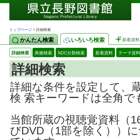
トップページ
> 詳細検索
かんたん検索
いろいろ検索
新着資料
詳細検索
典拠検索
NDC分類検索
新着資料
テーマ資
詳細検索
詳細な条件を設定して、
検 索キーワードは全角で
当館所蔵の視聴覚資料（1
びDVD（1部を除く））