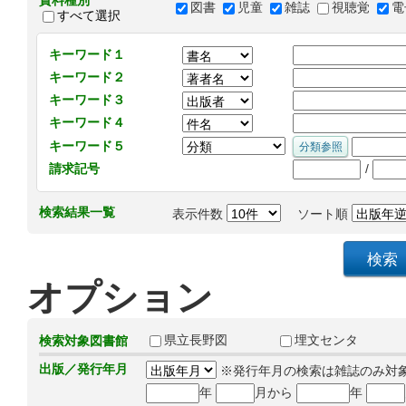
資料種別
図書
児童
雑誌
視聴覚
電
すべて選択
キーワード１
キーワード２
キーワード３
キーワード４
キーワード５
/
請求記号
検索結果一覧
表示件数
ソート順
オプション
県立長野図
埋文センタ
検索対象図書館
出版／発行年月
※発行年月の検索は雑誌のみ対
年
月から
年