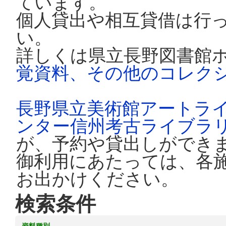
ています。
個人貸出や相互貸借は行
い。
詳しくは県立長野図書館
覚資料、その他のコレク
長野県立美術館アートラ
ンター信州考古ライブラ
が、予約や貸出しができ
御利用にあたっては、各
お出かけください。
検索条件