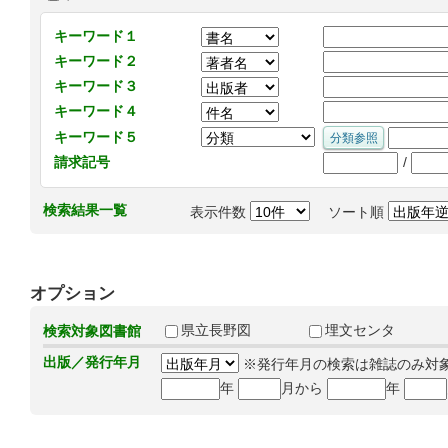
キーワード１
キーワード２
キーワード３
キーワード４
キーワード５
/
請求記号
検索結果一覧
表示件数
ソート順
オプション
県立長野図
埋文センタ
検索対象図書館
出版／発行年月
※発行年月の検索は雑誌のみ対
年
月から
年