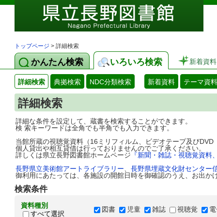
トップページ
> 詳細検索
かんたん検索
いろいろ検索
新着資料
詳細検索
典拠検索
NDC分類検索
新着資料
テーマ資
詳細検索
詳細な条件を設定して、蔵書を検索することができます。
検 索キーワードは全角でも半角でも入力できます。
当館所蔵の視聴覚資料（16ミリフィルム、ビデオテープ及びDV
個人貸出や相互貸借は行っておりませんのでご了承ください。
詳しくは県立長野図書館ホームページ
『新聞・雑誌・視聴覚資料
長野県立美術館アートライブラリー
、
長野県埋蔵文化財センター
御利用にあたっては、各施設の開館日時を御確認のうえ、お出か
検索条件
資料種別
図書
児童
雑誌
視聴覚
電
すべて選択