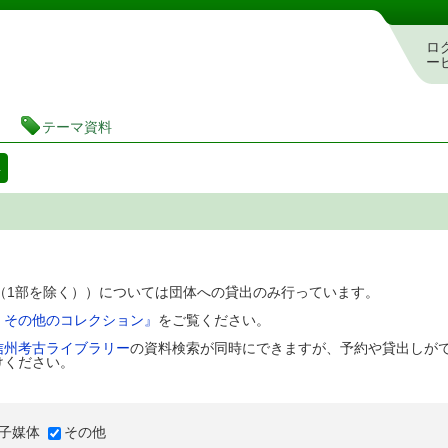
図書館 蔵書検索・予約システム
ロ
ー
テーマ資料
料
D（1部を除く））については団体への貸出のみ行っています。
、その他のコレクション』
をご覧ください。
信州考古ライブラリー
の資料検索が同時にできますが、予約や貸出しが
けください。
子媒体
その他