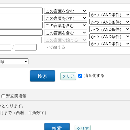
/
～で始まる
清音化する
県立美術館
象となります。
月まで（西暦、半角数字）