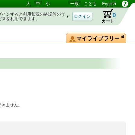
大
中
小
一般
こども
English
0
グインすると利用状況の確認等のサ
ビスを利用できます。
カート
マイライブラリー
できません。