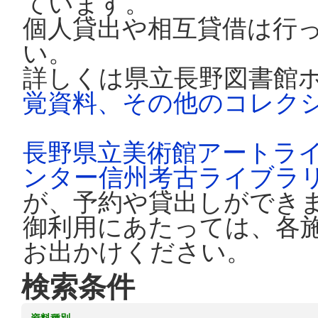
ています。
個人貸出や相互貸借は行
い。
詳しくは県立長野図書館
覚資料、その他のコレク
長野県立美術館アートラ
ンター信州考古ライブラ
が、予約や貸出しができ
御利用にあたっては、各
お出かけください。
検索条件