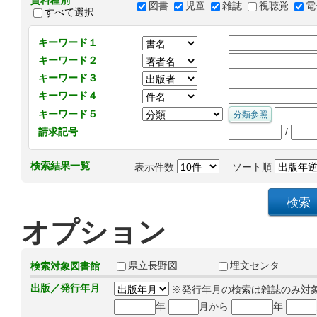
資料種別
図書
児童
雑誌
視聴覚
電
すべて選択
キーワード１
キーワード２
キーワード３
キーワード４
キーワード５
/
請求記号
検索結果一覧
表示件数
ソート順
オプション
県立長野図
埋文センタ
検索対象図書館
出版／発行年月
※発行年月の検索は雑誌のみ対
年
月から
年