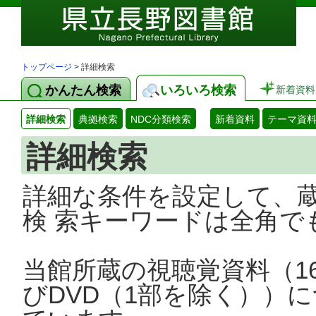
トップページ
> 詳細検索
かんたん検索
いろいろ検索
新着資料
詳細検索
典拠検索
NDC分類検索
新着資料
テーマ資
詳細検索
詳細な条件を設定して、
検 索キーワードは全角で
当館所蔵の視聴覚資料（1
びDVD（1部を除く））