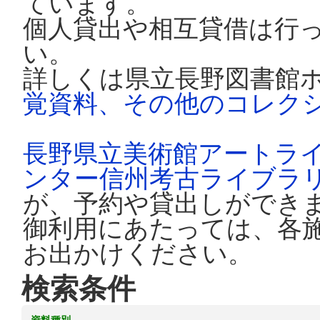
ています。
個人貸出や相互貸借は行
い。
詳しくは県立長野図書館
覚資料、その他のコレク
長野県立美術館アートラ
ンター信州考古ライブラ
が、予約や貸出しができ
御利用にあたっては、各
お出かけください。
検索条件