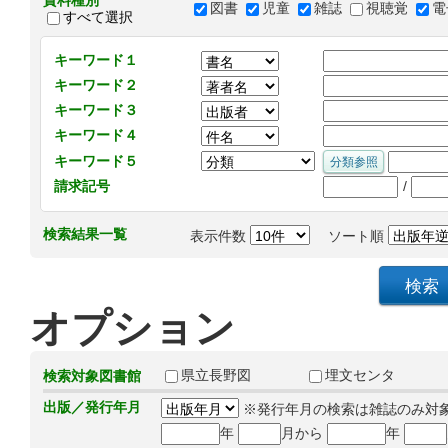
資料種別
図書
児童
雑誌
視聴覚
電
すべて選択
キーワード１
キーワード２
キーワード３
キーワード４
キーワード５
/
請求記号
検索結果一覧
表示件数
ソート順
オプション
県立長野図
埋文センタ
検索対象図書館
出版／発行年月
※発行年月の検索は雑誌のみ対
年
月から
年