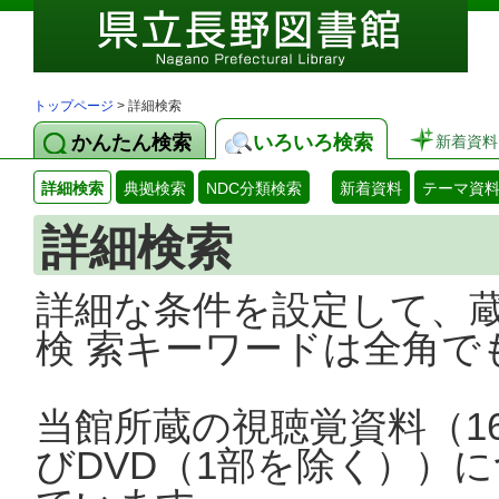
トップページ
> 詳細検索
かんたん検索
いろいろ検索
新着資料
詳細検索
典拠検索
NDC分類検索
新着資料
テーマ資
詳細検索
詳細な条件を設定して、
検 索キーワードは全角で
当館所蔵の視聴覚資料（1
びDVD（1部を除く））