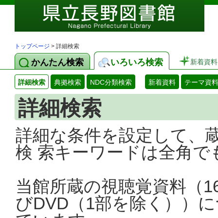
トップページ
> 詳細検索
かんたん検索
いろいろ検索
新着資料
詳細検索
典拠検索
NDC分類検索
新着資料
テーマ資
詳細検索
詳細な条件を設定して、
検 索キーワードは全角で
当館所蔵の視聴覚資料（1
びDVD（1部を除く））