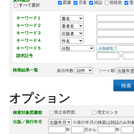
資料種別
図書
児童
雑誌
視聴覚
電
すべて選択
キーワード１
キーワード２
キーワード３
キーワード４
キーワード５
/
請求記号
検索結果一覧
表示件数
ソート順
オプション
県立長野図
埋文センタ
検索対象図書館
出版／発行年月
※発行年月の検索は雑誌のみ対
年
月から
年