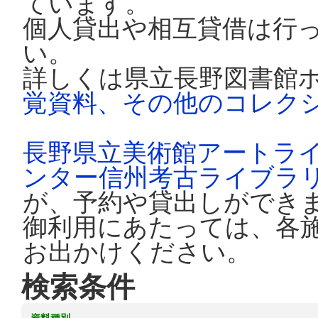
ています。
個人貸出や相互貸借は行
い。
詳しくは県立長野図書館
覚資料、その他のコレク
長野県立美術館アートラ
ンター信州考古ライブラ
が、予約や貸出しができ
御利用にあたっては、各
お出かけください。
検索条件