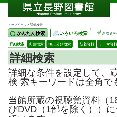
トップページ
> 詳細検索
かんたん検索
いろいろ検索
新着資料
詳細検索
典拠検索
NDC分類検索
新着資料
テーマ資
詳細検索
詳細な条件を設定して、
検 索キーワードは全角で
当館所蔵の視聴覚資料（1
びDVD（1部を除く））