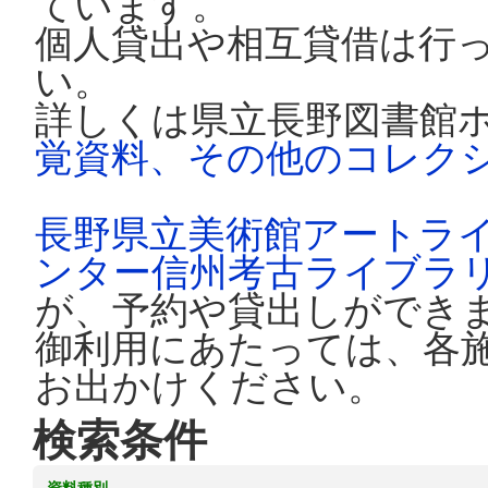
ています。
個人貸出や相互貸借は行
い。
詳しくは県立長野図書館
覚資料、その他のコレク
長野県立美術館アートラ
ンター信州考古ライブラ
が、予約や貸出しができ
御利用にあたっては、各
お出かけください。
検索条件