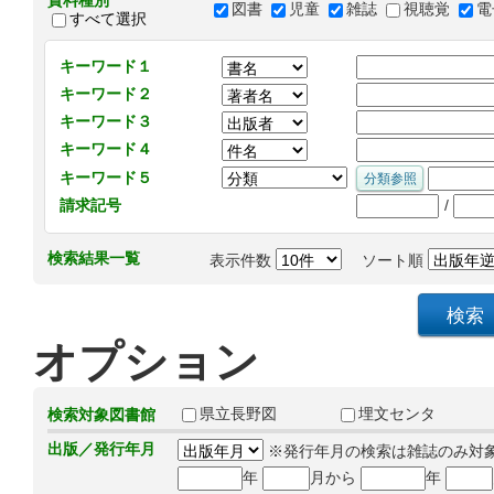
資料種別
図書
児童
雑誌
視聴覚
電
すべて選択
キーワード１
キーワード２
キーワード３
キーワード４
キーワード５
/
請求記号
検索結果一覧
表示件数
ソート順
オプション
県立長野図
埋文センタ
検索対象図書館
出版／発行年月
※発行年月の検索は雑誌のみ対
年
月から
年