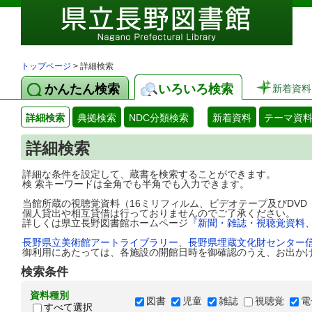
トップページ
> 詳細検索
かんたん検索
いろいろ検索
新着資料
詳細検索
典拠検索
NDC分類検索
新着資料
テーマ資
詳細検索
詳細な条件を設定して、蔵書を検索することができます。
検 索キーワードは全角でも半角でも入力できます。
当館所蔵の視聴覚資料（16ミリフィルム、ビデオテープ及びDV
個人貸出や相互貸借は行っておりませんのでご了承ください。
詳しくは県立長野図書館ホームページ
『新聞・雑誌・視聴覚資料
長野県立美術館アートライブラリー
、
長野県埋蔵文化財センター
御利用にあたっては、各施設の開館日時を御確認のうえ、お出か
検索条件
資料種別
図書
児童
雑誌
視聴覚
電
すべて選択