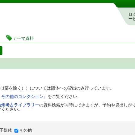
図書館 蔵書検索・予約システム
ロ
ー
テーマ資料
料
D（1部を除く））については団体への貸出のみ行っています。
、その他のコレクション』
をご覧ください。
信州考古ライブラリー
の資料検索が同時にできますが、予約や貸出しが
けください。
子媒体
その他