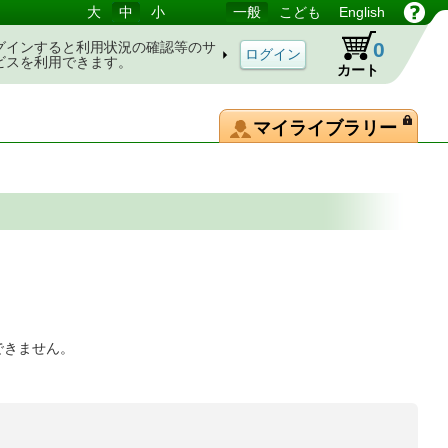
大
中
小
一般
こども
English
0
グインすると利用状況の確認等のサ
ビスを利用できます。
カート
マイライブラリー
できません。