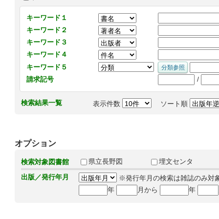
キーワード１
キーワード２
キーワード３
キーワード４
キーワード５
/
請求記号
検索結果一覧
表示件数
ソート順
オプション
県立長野図
埋文センタ
検索対象図書館
出版／発行年月
※発行年月の検索は雑誌のみ対
年
月から
年