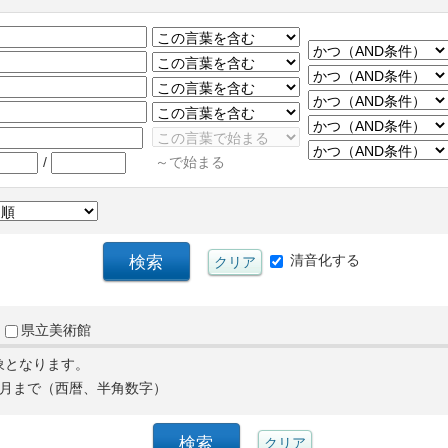
/
～で始まる
清音化する
県立美術館
象となります。
月まで（西暦、半角数字）