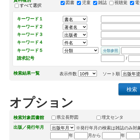
資料種別
図書
児童
雑誌
視聴覚
電
すべて選択
キーワード１
キーワード２
キーワード３
キーワード４
キーワード５
/
請求記号
検索結果一覧
表示件数
ソート順
オプション
県立長野図
埋文センタ
検索対象図書館
出版／発行年月
※発行年月の検索は雑誌のみ対
年
月から
年