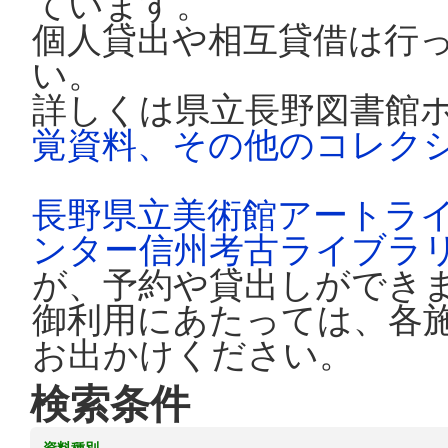
ています。
個人貸出や相互貸借は行
い。
詳しくは県立長野図書館
覚資料、その他のコレク
長野県立美術館アートラ
ンター信州考古ライブラ
が、予約や貸出しができ
御利用にあたっては、各
お出かけください。
検索条件