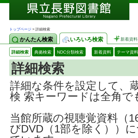
トップページ
> 詳細検索
かんたん検索
いろいろ検索
新着資料
詳細検索
典拠検索
NDC分類検索
新着資料
テーマ資
詳細検索
詳細な条件を設定して、
検 索キーワードは全角で
当館所蔵の視聴覚資料（1
びDVD（1部を除く））