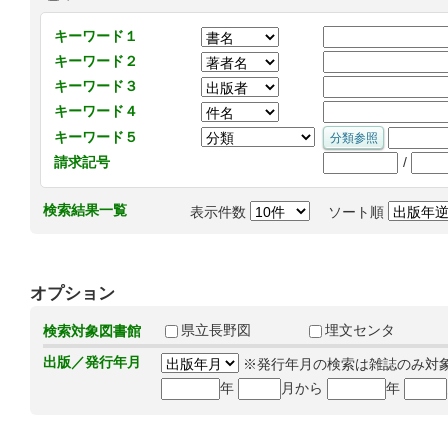
キーワード１
キーワード２
キーワード３
キーワード４
キーワード５
/
請求記号
検索結果一覧
表示件数
ソート順
オプション
県立長野図
埋文センタ
検索対象図書館
出版／発行年月
※発行年月の検索は雑誌のみ対
年
月から
年