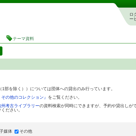
図書館 蔵書検索・予約システム
ロ
ー
テーマ資料
料
D（1部を除く））については団体への貸出のみ行っています。
、その他のコレクション』
をご覧ください。
信州考古ライブラリー
の資料検索が同時にできますが、予約や貸出しが
けください。
子媒体
その他