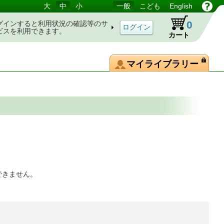
大
中
小
一般
こども
English
0
グインすると利用状況の確認等のサ
ビスを利用できます。
カート
マイライブラリー
できません。