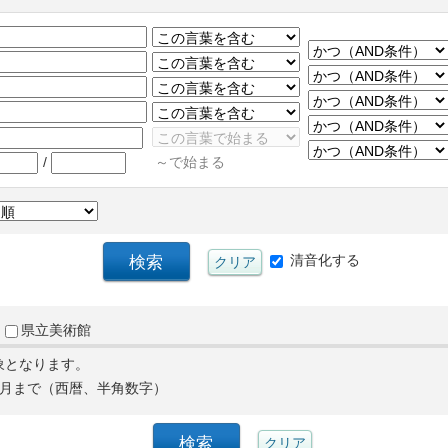
/
～で始まる
清音化する
県立美術館
象となります。
月まで（西暦、半角数字）