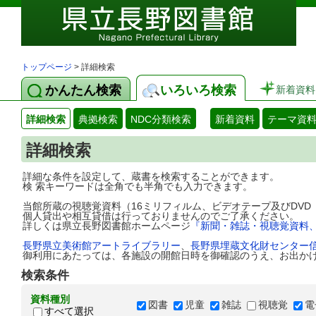
トップページ
> 詳細検索
かんたん検索
いろいろ検索
新着資料
詳細検索
典拠検索
NDC分類検索
新着資料
テーマ資
詳細検索
詳細な条件を設定して、蔵書を検索することができます。
検 索キーワードは全角でも半角でも入力できます。
当館所蔵の視聴覚資料（16ミリフィルム、ビデオテープ及びDV
個人貸出や相互貸借は行っておりませんのでご了承ください。
詳しくは県立長野図書館ホームページ
『新聞・雑誌・視聴覚資料
長野県立美術館アートライブラリー
、
長野県埋蔵文化財センター
御利用にあたっては、各施設の開館日時を御確認のうえ、お出か
検索条件
資料種別
図書
児童
雑誌
視聴覚
電
すべて選択