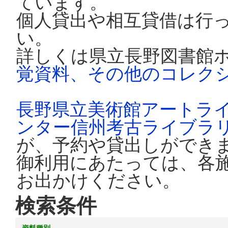
ています。
個人貸出や相互貸借は行
い。
詳しくは県立長野図書館
覚資料、その他のコレク
長野県立美術館アートラ
ンター信州考古ライブラ
が、予約や貸出しができ
御利用にあたっては、各
お出かけください。
検索条件