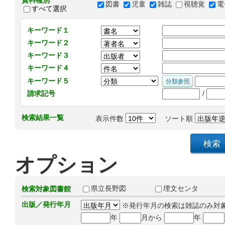
資料種別
図書
児童
雑誌
視聴覚
電
すべて選択
キーワード１
キーワード２
キーワード３
キーワード４
キーワード５
/
請求記号
検索結果一覧
表示件数
ソート順
オプション
県立長野図
埋文センタ
検索対象図書館
出版／発行年月
※発行年月の検索は雑誌のみ対
年
月から
年