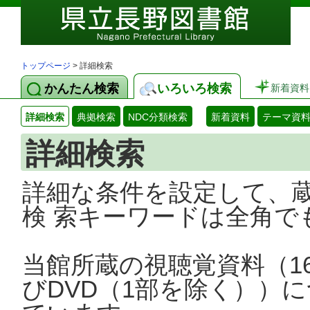
トップページ
> 詳細検索
かんたん検索
いろいろ検索
新着資料
詳細検索
典拠検索
NDC分類検索
新着資料
テーマ資
詳細検索
詳細な条件を設定して、
検 索キーワードは全角で
当館所蔵の視聴覚資料（1
びDVD（1部を除く））